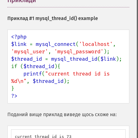
Приклади
¶
Приклад #1
mysql_thread_id()
example
<?php

$link 
= 
mysql_connect
(
'localhost'
, 
'mysql_user'
, 
'mysql_password'
$thread_id 
= 
mysql_thread_id
(
$link
);

if (
$thread_id
){

printf
(
"current thread id is 
%d\n"
, 
$thread_id
);

?>
Поданий вище приклад виведе щось схоже на:
current thread id is 73