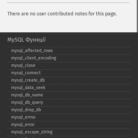
There are no user contributed notes for this page.
MySQL Функції
mysql_​affected_​rows
mysql_​client_​encoding
mysql_​close
mysql_​connect
mysql_​create_​db
mysql_​data_​seek
mysql_​db_​name
mysql_​db_​query
mysql_​drop_​db
mysql_​errno
mysql_​error
mysql_​escape_​string