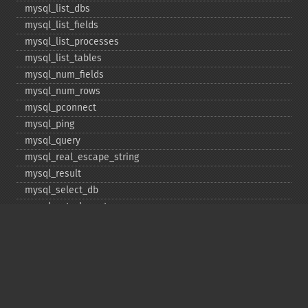
mysql_​list_​dbs
mysql_​list_​fields
mysql_​list_​processes
mysql_​list_​tables
mysql_​num_​fields
mysql_​num_​rows
mysql_​pconnect
mysql_​ping
mysql_​query
mysql_​real_​escape_​string
mysql_​result
mysql_​select_​db
mysql_​set_​charset
mysql_​stat
mysql_​tablename
mysql_​thread_​id
mysql_​unbuffered_​query