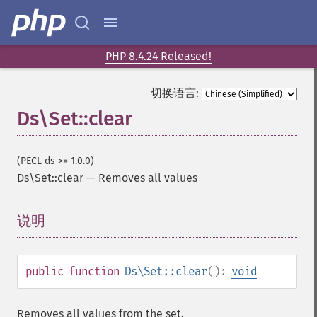
PHP 8.4.24 Released!
切换语言:
Ds\Set::clear
(PECL ds >= 1.0.0)
Ds\Set::clear
—
Removes all values
说明
¶
public
function
Ds\Set::clear
():
void
Removes all values from the set.