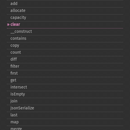
add
allocate
capacity
clear
_​_​construct
contains
copy
count
diff
filter
first
get
intersect
isEmpty
join
jsonSerialize
last
map
merge