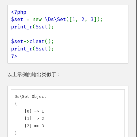
<?php

$set 
= new 
\Ds\Set
([
1
, 
2
, 
3
print_r
(
$set
);

$set
->
clear
print_r
(
$set
?>
以上示例的输出类似于：
Ds\Set Object

(

    [0] => 1

    [1] => 2

    [2] => 3

)
