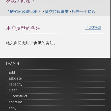
发现了问题？
了解如何改进此页面
•
提交拉取请求
•
报告一个错误
＋
用户贡献的备注
添加备注
此页面尚无用户贡献的备注。
Ds\Set
add
allocate
capacity
clear
_​_​construct
contains
copy