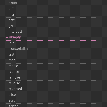
count
diff
filter
first
get
intersect
isEmpty
join
jsonSerialize
last
map
merge
reduce
remove
reverse
reversed
slice
sort
sorted