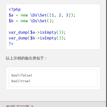
<?php

$a 
= new 
\Ds\Set
([
1
, 
2
, 
3
$b 
= new 
\Ds\Set
();

var_dump
(
$a
->
isEmpty
var_dump
(
$b
->
isEmpty
?>
以上示例的输出类似于：
bool(false)

bool(true)