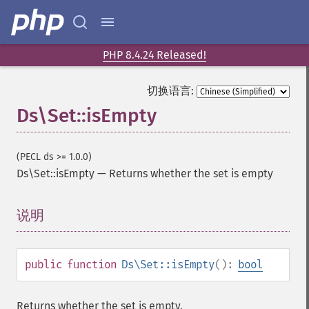
PHP 8.4.24 Released!
切换语言:
Ds\Set::isEmpty
(PECL ds >= 1.0.0)
Ds\Set::isEmpty
—
Returns whether the set is empty
说明
¶
public
function
Ds\Set::isEmpty
():
bool
Returns whether the set is empty.