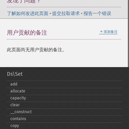
发现了问题？
了解如何改进此页面
•
提交拉取请求
•
报告一个错误
＋
用户贡献的备注
添加备注
此页面尚无用户贡献的备注。
Ds\Set
add
allocate
capacity
clear
_​_​construct
contains
copy