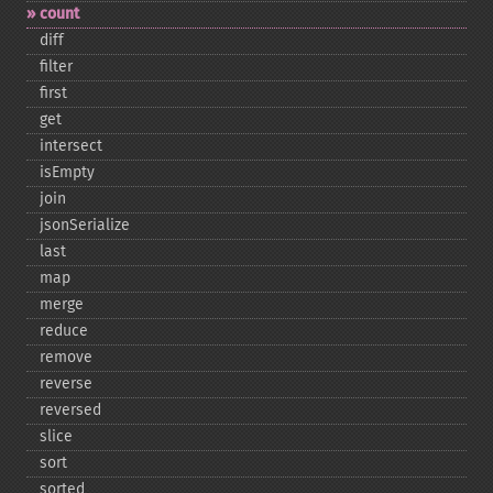
count
diff
filter
first
get
intersect
isEmpty
join
jsonSerialize
last
map
merge
reduce
remove
reverse
reversed
slice
sort
sorted