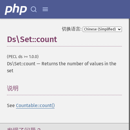
切换语言:
Ds\Set::count
(PECL ds >= 1.0.0)
Ds\Set::count
—
Returns the number of values in the
set
说明
¶
See
Countable::count()