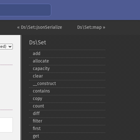
« Ds\Set::jsonSerialize
Ds\Set::map »
Ds\Set
add
allocate
capacity
clear
_​_​construct
contains
copy
count
diff
filter
first
get