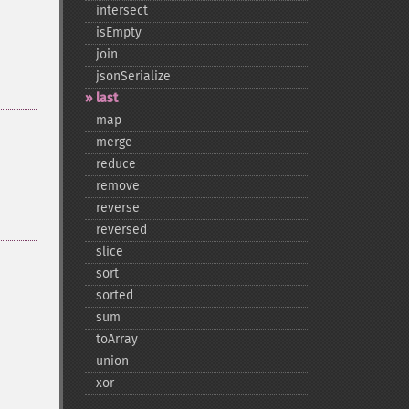
intersect
isEmpty
join
jsonSerialize
last
map
merge
reduce
remove
reverse
reversed
slice
sort
sorted
sum
toArray
union
xor