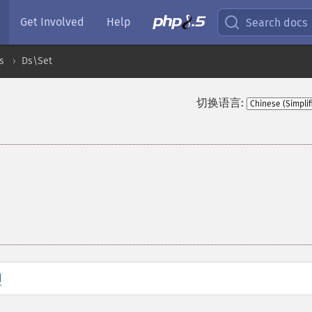
Get Involved
Help
Search docs
s
Ds\Set
切换语言:
d