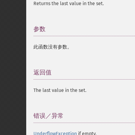
Returns the last value in the set.
参数
¶
此函数没有参数。
返回值
¶
The last value in the set.
错误／异常
¶
UnderflowException
if empty.