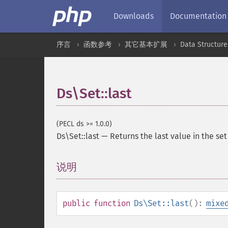
Downloads
Documentation
序言
函数参考
其它基本扩展
Data Structure
Ds\Set::last
(PECL ds >= 1.0.0)
Ds\Set::last
—
Returns the last value in the set
说明
¶
public
function
Ds\Set::last
():
mixe