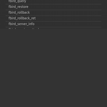
fbird_​query
fbird_​restore
fbird_​rollback
fbird_​rollback_​ret
fbird_​server_​info
fbird_​service_​attach
fbird_​service_​detach
fbird_​set_​event_​handler
fbird_​trans
fbird_​wait_​event
ibase_​add_​user
ibase_​affected_​rows
ibase_​backup
ibase_​blob_​add
ibase_​blob_​cancel
ibase_​blob_​close
ibase_​blob_​create
ibase_​blob_​echo
ibase_​blob_​get