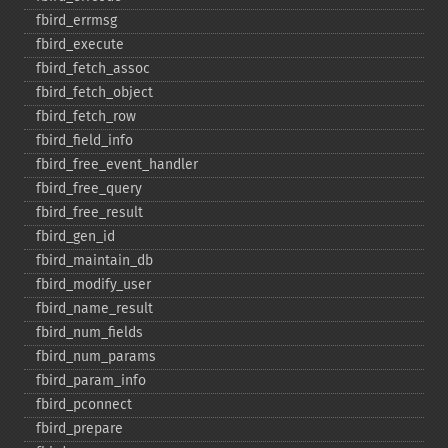
fbird_​errmsg
fbird_​execute
fbird_​fetch_​assoc
fbird_​fetch_​object
fbird_​fetch_​row
fbird_​field_​info
fbird_​free_​event_​handler
fbird_​free_​query
fbird_​free_​result
fbird_​gen_​id
fbird_​maintain_​db
fbird_​modify_​user
fbird_​name_​result
fbird_​num_​fields
fbird_​num_​params
fbird_​param_​info
fbird_​pconnect
fbird_​prepare