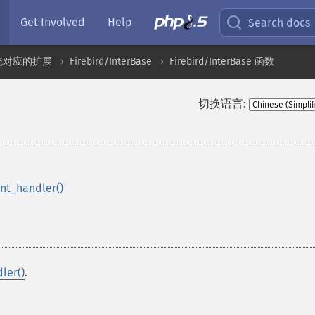
Get Involved
Help
Search docs
统对应的扩展
Firebird/InterBase
Firebird/InterBase 函数
切换语言:
nt_handler()
ler()
.