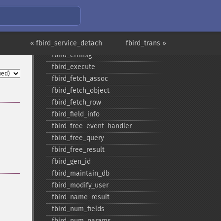
fbird_​db_​info
fbird_​delete_​user
fbird_​drop_​db
« fbird_service_detach
fbird_​errcode
fbird_trans »
fbird_​errmsg
fbird_​execute
fbird_​fetch_​assoc
fbird_​fetch_​object
fbird_​fetch_​row
fbird_​field_​info
fbird_​free_​event_​handler
fbird_​free_​query
fbird_​free_​result
fbird_​gen_​id
fbird_​maintain_​db
fbird_​modify_​user
fbird_​name_​result
fbird_​num_​fields
fbird_​num_​params