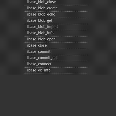
ibase_​blob_​close
ibase_​blob_​create
ibase_​blob_​echo
ibase_​blob_​get
ibase_​blob_​import
ibase_​blob_​info
ibase_​blob_​open
ibase_​close
ibase_​commit
ibase_​commit_​ret
ibase_​connect
ibase_​db_​info
ibase_​delete_​user
ibase_​drop_​db
ibase_​errcode
ibase_​errmsg
ibase_​execute
ibase_​fetch_​assoc
Privacy policy
ibase_​fetch_​object