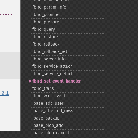
fbird_​param_​info
fbird_​pconnect
fbird_​prepare
fbird_​query
fbird_​restore
fbird_​rollback
fbird_​rollback_​ret
fbird_​server_​info
fbird_​service_​attach
fbird_​service_​detach
fbird_​set_​event_​handler
fbird_​trans
加备注
fbird_​wait_​event
ibase_​add_​user
ibase_​affected_​rows
ibase_​backup
ibase_​blob_​add
ibase_​blob_​cancel