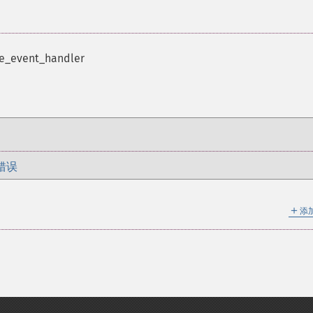
e_event_handler
错误
＋
添