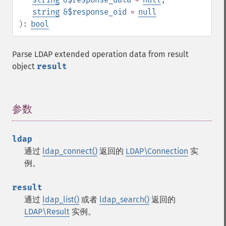
string
&$response_oid
=
null
):
bool
Parse LDAP extended operation data from result
object
result
参数
¶
ldap
通过
ldap_connect()
返回的
LDAP\Connection
实
例。
result
通过
ldap_list()
或者
ldap_search()
返回的
LDAP\Result
实例。