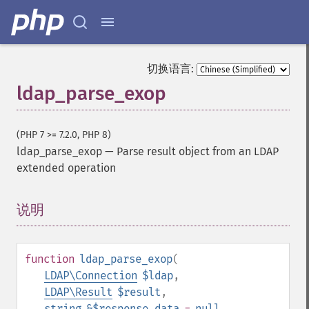
切换语言:
ldap_parse_exop
(PHP 7 >= 7.2.0, PHP 8)
ldap_parse_exop
—
Parse result object from an LDAP
extended operation
说明
¶
function
ldap_parse_exop
(
LDAP\Connection
$ldap
,
LDAP\Result
$result
,
string
&$response_data
=
null
,