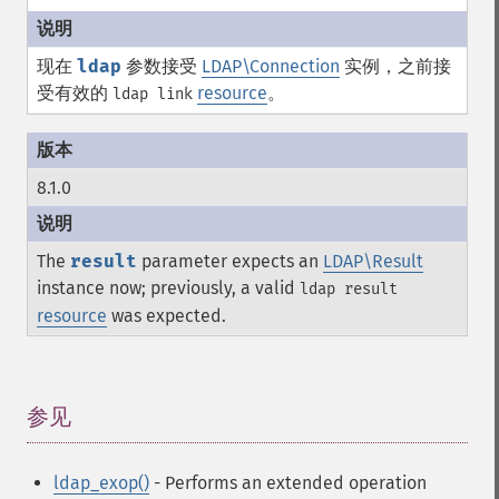
现在
ldap
参数接受
LDAP\Connection
实例，之前接
受有效的
resource
。
ldap link
8.1.0
The
result
parameter expects an
LDAP\Result
instance now; previously, a valid
ldap result
resource
was expected.
参见
¶
ldap_exop()
- Performs an extended operation