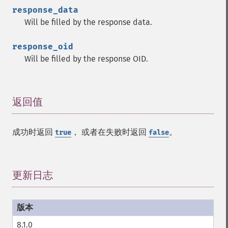
response_data
Will be filled by the response data.
response_oid
Will be filled by the response OID.
返回值
¶
成功时返回
， 或者在失败时返回
。
true
false
更新日志
¶
8.1.0