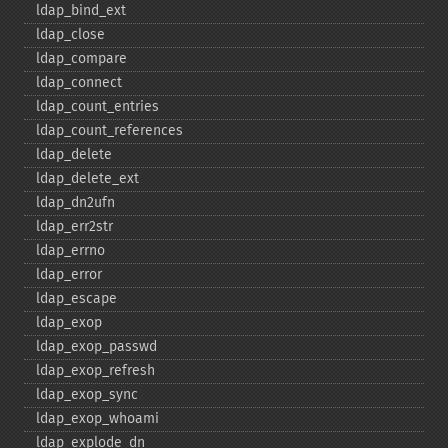
ldap_​bind_​ext
ldap_​close
ldap_​compare
ldap_​connect
ldap_​count_​entries
ldap_​count_​references
ldap_​delete
ldap_​delete_​ext
ldap_​dn2ufn
ldap_​err2str
ldap_​errno
ldap_​error
ldap_​escape
ldap_​exop
ldap_​exop_​passwd
ldap_​exop_​refresh
ldap_​exop_​sync
ldap_​exop_​whoami
ldap_​explode_​dn