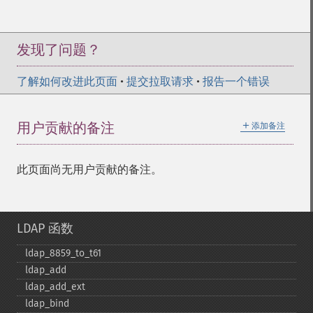
发现了问题？
了解如何改进此页面
•
提交拉取请求
•
报告一个错误
＋
用户贡献的备注
添加备注
此页面尚无用户贡献的备注。
LDAP 函数
ldap_​8859_​to_​t61
ldap_​add
ldap_​add_​ext
ldap_​bind