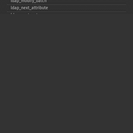
ldap_​modify_​batch
ldap_​next_​attribute
ldap_​next_​entry
ldap_​next_​reference
ldap_​parse_​exop
ldap_​parse_​reference
ldap_​parse_​result
ldap_​read
ldap_​rename
ldap_​rename_​ext
ldap_​sasl_​bind
ldap_​search
ldap_​set_​option
ldap_​set_​rebind_​proc
ldap_​sort
ldap_​start_​tls
ldap_​t61_​to_​8859
ldap_​unbind
Deprecated