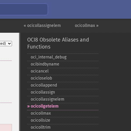
« ocicollassignelem
ocicollmax »
OCI8 Obsolete Aliases and
Functions
oci_​internal_​debug
ocibindbyname
ocicancel
ocicloselob
ocicollappend
ocicollassign
ocicollassignelem
ocicollgetelem
ocicollmax
ocicollsize
ocicolltrim