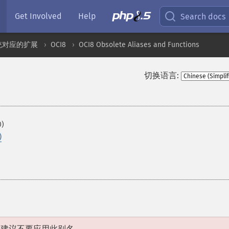
Get Involved
Help
Search docs
统对应的扩展
OCI8
OCI8 Obsolete Aliases and Functions
切换语言:
0)
)
烈建议不要应用此别名。