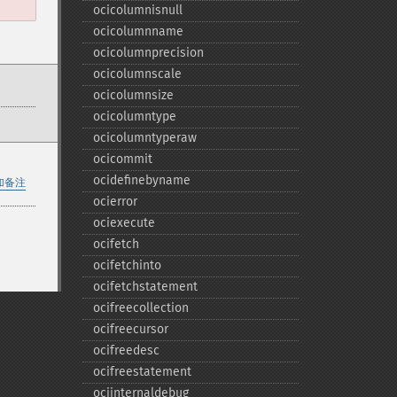
ocicolumnisnull
ocicolumnname
ocicolumnprecision
ocicolumnscale
ocicolumnsize
ocicolumntype
ocicolumntyperaw
ocicommit
ocidefinebyname
加备注
ocierror
ociexecute
ocifetch
ocifetchinto
ocifetchstatement
ocifreecollection
ocifreecursor
ocifreedesc
ocifreestatement
ociinternaldebug