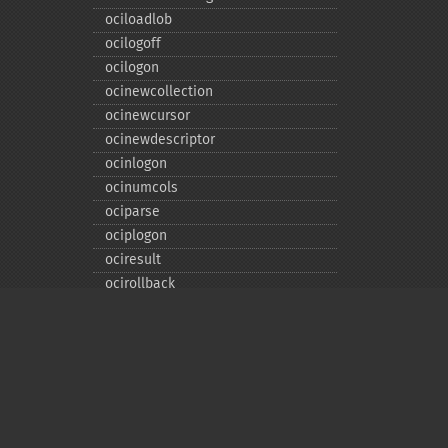
ociloadlob
ocilogoff
ocilogon
ocinewcollection
ocinewcursor
ocinewdescriptor
ocinlogon
ocinumcols
ociparse
ociplogon
ociresult
ocirollback
ocirowcount
ocisavelob
ocisavelobfile
ociserverversion
ocisetprefetch
Privacy policy
ocistatementtype