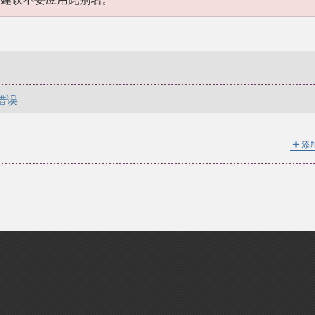
错误
＋
添