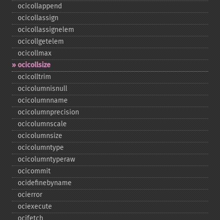
ocicollappend
ocicollassign
ocicollassignelem
ocicollgetelem
ocicollmax
ocicollsize
ocicolltrim
ocicolumnisnull
ocicolumnname
ocicolumnprecision
ocicolumnscale
ocicolumnsize
ocicolumntype
ocicolumntyperaw
ocicommit
ocidefinebyname
ocierror
ociexecute
ocifetch