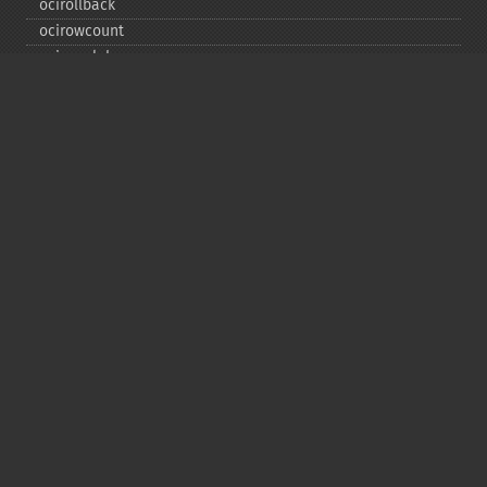
ocirollback
ocirowcount
ocisavelob
ocisavelobfile
ociserverversion
ocisetprefetch
ocistatementtype
ociwritelobtofile
ociwritetemporarylob
Copyright © 2001-2026 The PHP Documentation
Group
My PHP.net
Contact
Other PHP.net sites