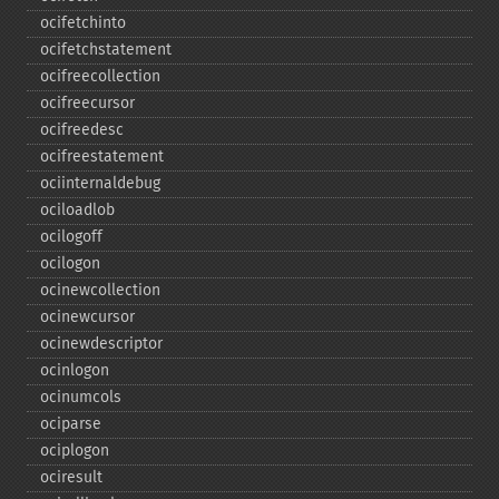
ocifetchinto
ocifetchstatement
ocifreecollection
ocifreecursor
ocifreedesc
ocifreestatement
ociinternaldebug
ociloadlob
ocilogoff
ocilogon
ocinewcollection
ocinewcursor
ocinewdescriptor
ocinlogon
ocinumcols
ociparse
ociplogon
ociresult