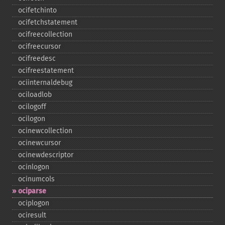
ocifetchinto
ocifetchstatement
ocifreecollection
ocifreecursor
ocifreedesc
ocifreestatement
ociinternaldebug
ociloadlob
ocilogoff
ocilogon
ocinewcollection
ocinewcursor
ocinewdescriptor
ocinlogon
ocinumcols
ociparse
ociplogon
ociresult