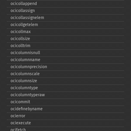
ocicollappend
ocicollassign
ocicollassignelem
ocicollgetelem
ocicollmax
ocicollsize
ocicolltrim
ocicolumnisnull
ocicolumnname
ocicolumnprecision
ocicolumnscale
ocicolumnsize
ocicolumntype
ocicolumntyperaw
ocicommit
ocidefinebyname
ocierror
ociexecute
ocifetch