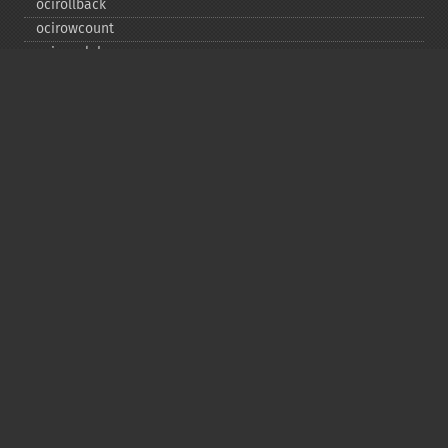
ocirollback
ocirowcount
ocisavelob
ocisavelobfile
ociserverversion
ocisetprefetch
ocistatementtype
ociwritelobtofile
ociwritetemporarylob
Copyright © 2001-2026 The PHP Documentation
Group
My PHP.net
Contact
Other PHP.net sites