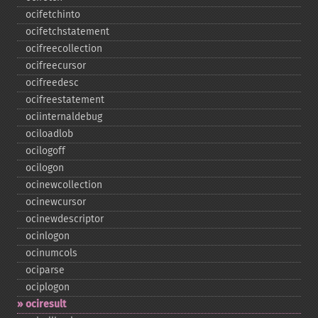
ocifetchinto
ocifetchstatement
ocifreecollection
ocifreecursor
ocifreedesc
ocifreestatement
ociinternaldebug
ociloadlob
ocilogoff
ocilogon
ocinewcollection
ocinewcursor
ocinewdescriptor
ocinlogon
ocinumcols
ociparse
ociplogon
ociresult