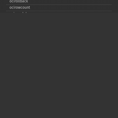
ocirollback
ocirowcount
ocisavelob
ocisavelobfile
ociserverversion
ocisetprefetch
ocistatementtype
ociwritelobtofile
ociwritetemporarylob
Copyright © 2001-2026 The PHP Documentation
Group
My PHP.net
Contact
Other PHP.net sites