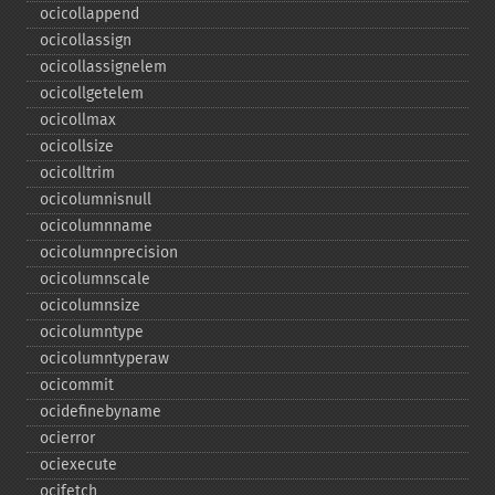
ocicollappend
ocicollassign
ocicollassignelem
ocicollgetelem
ocicollmax
ocicollsize
ocicolltrim
ocicolumnisnull
ocicolumnname
ocicolumnprecision
ocicolumnscale
ocicolumnsize
ocicolumntype
ocicolumntyperaw
ocicommit
ocidefinebyname
ocierror
ociexecute
ocifetch