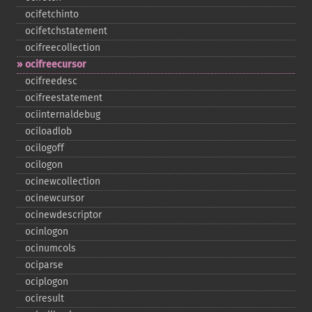
ocifetchinto
ocifetchstatement
ocifreecollection
ocifreecursor
ocifreedesc
ocifreestatement
ociinternaldebug
ociloadlob
ocilogoff
ocilogon
ocinewcollection
ocinewcursor
ocinewdescriptor
ocinlogon
ocinumcols
ociparse
ociplogon
ociresult