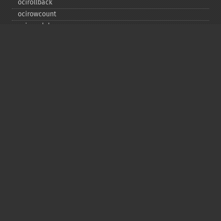
ocirollback
ocirowcount
ocisavelob
ocisavelobfile
ociserverversion
ocisetprefetch
ocistatementtype
ociwritelobtofile
ociwritetemporarylob
Copyright © 2001-2026 The PHP Documentation
Group
My PHP.net
Contact
Other PHP.net sites