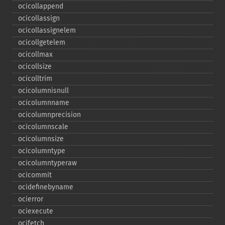
ocicollappend
ocicollassign
ocicollassignelem
ocicollgetelem
ocicollmax
ocicollsize
ocicolltrim
ocicolumnisnull
ocicolumnname
ocicolumnprecision
ocicolumnscale
ocicolumnsize
ocicolumntype
ocicolumntyperaw
ocicommit
ocidefinebyname
ocierror
ociexecute
ocifetch