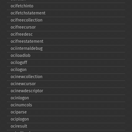
ocifetchinto
ocifetchstatement
ocifreecollection
ocifreecursor
ocifreedesc
ocifreestatement
ociinternaldebug
ociloadlob
ocilogoff
ocilogon
ocinewcollection
ocinewcursor
ocinewdescriptor
ocinlogon
ocinumcols
ociparse
ociplogon
ociresult