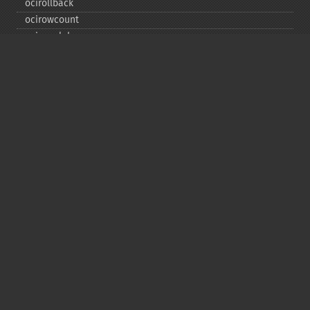
ocirollback
ocirowcount
ocisavelob
ocisavelobfile
ociserverversion
ocisetprefetch
ocistatementtype
ociwritelobtofile
ociwritetemporarylob
Copyright © 2001-2026 The PHP Documentation
Group
My PHP.net
Contact
Other PHP.net sites