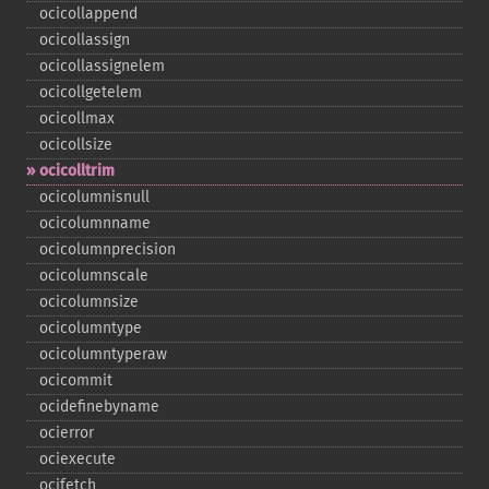
ocicollappend
ocicollassign
ocicollassignelem
ocicollgetelem
ocicollmax
ocicollsize
ocicolltrim
ocicolumnisnull
ocicolumnname
ocicolumnprecision
ocicolumnscale
ocicolumnsize
ocicolumntype
ocicolumntyperaw
ocicommit
ocidefinebyname
ocierror
ociexecute
ocifetch