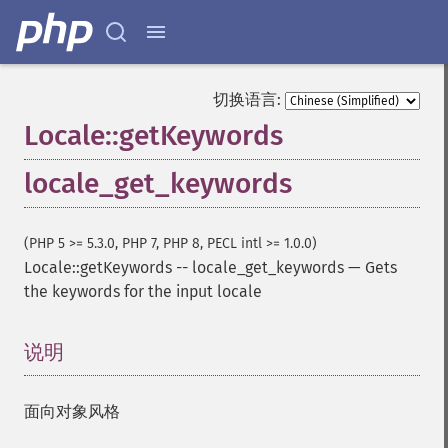
切换语言:
Locale::getKeywords
locale_get_keywords
(PHP 5 >= 5.3.0, PHP 7, PHP 8, PECL intl >= 1.0.0)
Locale::getKeywords
--
locale_get_keywords
—
Gets
the keywords for the input locale
说明
¶
面向对象风格