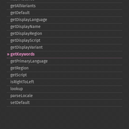
getAllVariants
getDefault
getDisplayLanguage
getDisplayName
getDisplayRegion
getDisplayScript
getDisplayVariant
getKeywords
getPrimaryLanguage
getRegion
getScript
isRightToLeft
lookup
parseLocale
setDefault