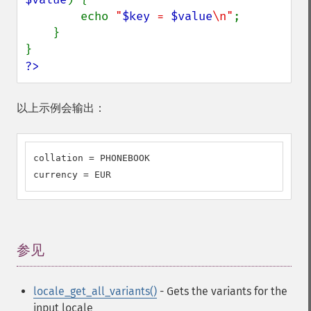
        echo 
"
$key
 = 
$value
\n"
;

    }

?>
以上示例会输出：
collation = PHONEBOOK

currency = EUR
参见
¶
locale_get_all_variants()
- Gets the variants for the
input locale