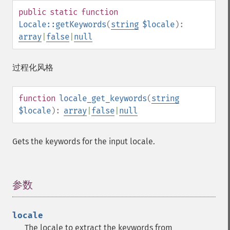
public
static
function
Locale::getKeywords
(
string
$locale
):
array
|
false
|
null
过程化风格
function
locale_get_keywords
(
string
$locale
):
array
|
false
|
null
Gets the keywords for the input locale.
参数
¶
locale
The locale to extract the keywords from