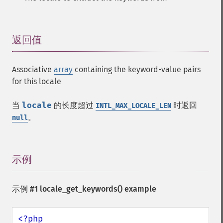
返回值
¶
Associative
array
containing the keyword-value pairs
for this locale
当
locale
的长度超过
时返回
INTL_MAX_LOCALE_LEN
。
null
示例
¶
示例 #1
locale_get_keywords()
example
<?php
