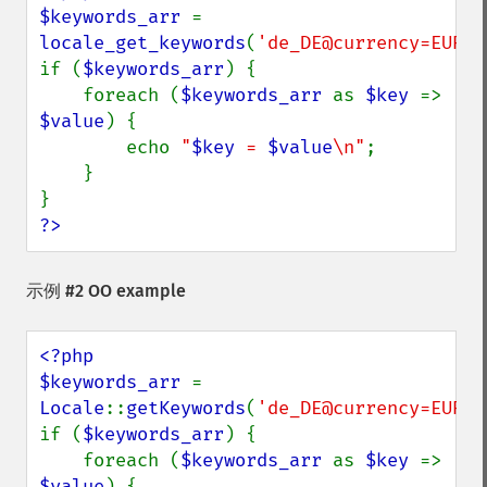
$keywords_arr 
= 
locale_get_keywords
(
'de_DE@currency=EUR;c
if (
$keywords_arr
) {

    foreach (
$keywords_arr 
as 
$key 
=> 
$value
) {

        echo 
"
$key
 = 
$value
\n"
;

    }

?>
示例 #2 OO example
<?php

$keywords_arr 
= 
Locale
::
getKeywords
(
'de_DE@currency=EUR;c
if (
$keywords_arr
) {

    foreach (
$keywords_arr 
as 
$key 
=> 
$value
) {
