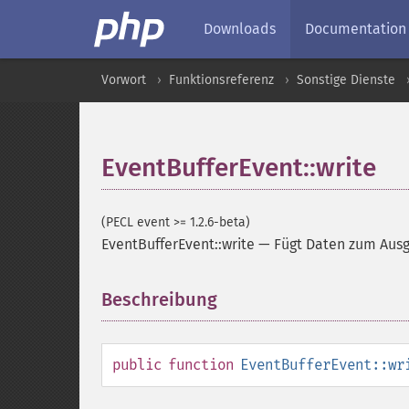
Downloads
Documentation
Vorwort
Funktionsreferenz
Sonstige Dienste
EventBufferEvent::write
(PECL event >= 1.2.6-beta)
EventBufferEvent::write
—
Fügt Daten zum Ausg
Beschreibung
¶
public
function
EventBufferEvent::wr