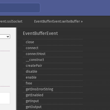
vent::sslSocket
EventBufferEvent::writeBuffer »
EventBufferEvent
close
connect
connectHost
_​_​construct
createPair
disable
enable
free
getDnsErrorString
getEnabled
getInput
getOutput