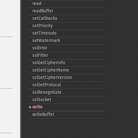
read
readBuffer
setCallbacks
setPriority
setTimeouts
setWatermark
sslError
sslFilter
sslGetCipherInfo
sslGetCipherName
sslGetCipherVersion
sslGetProtocol
sslRenegotiate
sslSocket
write
writeBuffer