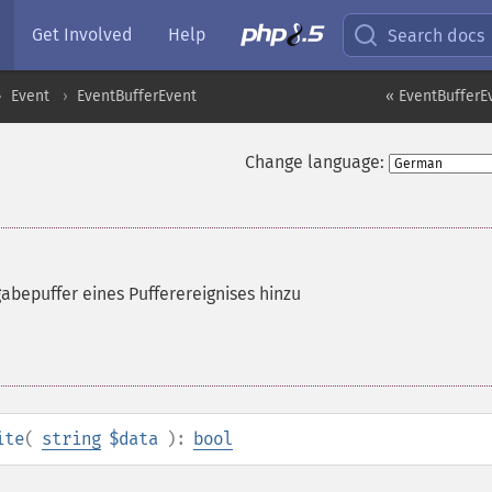
Get Involved
Help
Search docs
Event
EventBufferEvent
« EventBufferE
Change language:
abepuffer eines Pufferereignises hinzu
ite
(
string
$data
):
bool