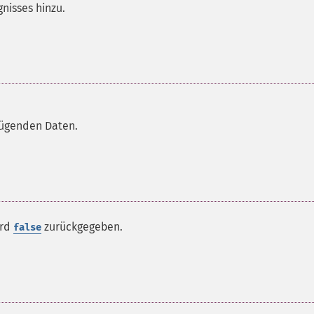
nisses hinzu.
fügenden Daten.
ird
zurückgegeben.
false