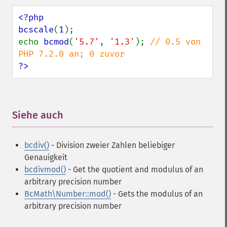
<?php

bcscale
(
1
);

echo 
bcmod
(
'5.7'
, 
'1.3'
); 
// 0.5 von 
?>
Siehe auch
¶
bcdiv()
- Division zweier Zahlen beliebiger
Genauigkeit
bcdivmod()
- Get the quotient and modulus of an
arbitrary precision number
BcMath\Number::mod()
- Gets the modulus of an
arbitrary precision number