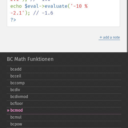
echo 
$eval
->
evaluate
(
'-10 % 
-2.1'
); 
?>
＋
add a note
BC Math Funktionen
bcadd
bcceil
bccomp
bcdiv
bcdivmod
bcfloor
bcmod
bcmul
bcpow