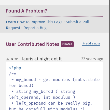
Found A Problem?
Learn How To Improve This Page
•
Submit a Pull
Request
•
Report a Bug
＋
User Contributed Notes
add a note
2 notes
lauris at night dot lt
4
22 years ago
¶
up
down
/**

 * my_bcmod - get modulus (substitute 
for bcmod)

 * string my_bcmod ( string 
left_operand, int modulus )

 * left_operand can be really big, 
but be carefull with modulus :(
