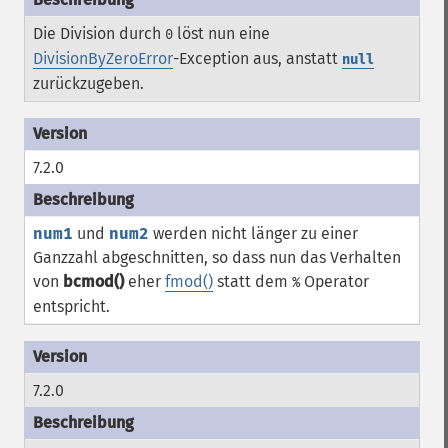
Die Division durch
löst nun eine
0
DivisionByZeroError
-Exception aus, anstatt
null
zurückzugeben.
7.2.0
num1
und
num2
werden nicht länger zu einer
Ganzzahl abgeschnitten, so dass nun das Verhalten
von
bcmod()
eher
fmod()
statt dem
Operator
%
entspricht.
7.2.0