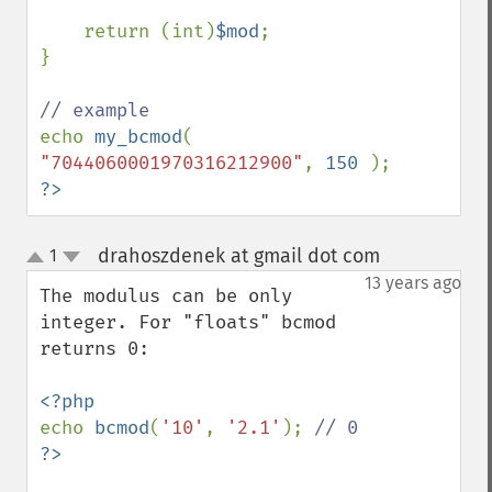
    return (int)
$mod
;

}

echo 
my_bcmod
( 
"7044060001970316212900"
, 
150 
?>
drahoszdenek at gmail dot com
1
¶
up
down
13 years ago
The modulus can be only 
integer. For "floats" bcmod 
returns 0:

echo 
bcmod
(
'10'
, 
'2.1'
); 