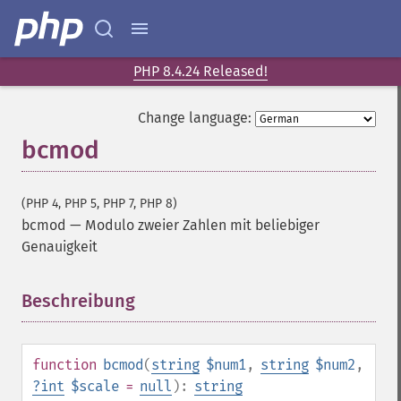
PHP 8.4.24 Released!
Change language:
bcmod
(PHP 4, PHP 5, PHP 7, PHP 8)
bcmod
—
Modulo zweier Zahlen mit beliebiger
Genauigkeit
Beschreibung
¶
function
bcmod
(
string
$num1
,
string
$num2
,
?
int
$scale
=
null
):
string