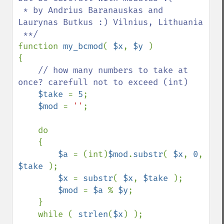
 * by Andrius Baranauskas and 
Laurynas Butkus :) Vilnius, Lithuania

function 
my_bcmod
( 
$x
, 
$y 
)

{

// how many numbers to take at 
once? carefull not to exceed (int)

$take 
= 
5
;     

$mod 
= 
''
;

    do

    {

$a 
= (int)
$mod
.
substr
( 
$x
, 
0
, 
$take 
);

$x 
= 
substr
( 
$x
, 
$take 
);

$mod 
= 
$a 
% 
$y
;    

    } 

    while ( 
strlen
(
$x
) );
