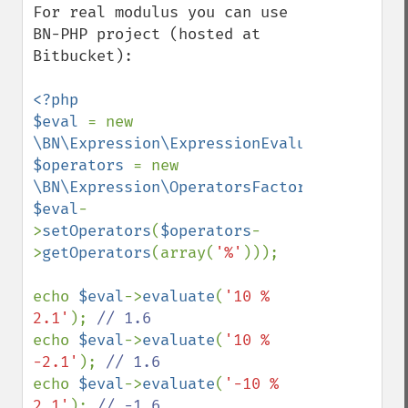
For real modulus you can use 
BN-PHP project (hosted at 
Bitbucket):

<?php

$eval 
= new 
\BN\Expression\ExpressionEvaluator
$operators 
= new 
\BN\Expression\OperatorsFactory
$eval
-
>
setOperators
(
$operators
-
>
getOperators
(array(
'%'
)));

echo 
$eval
->
evaluate
(
'10 % 
2.1'
); 
echo 
$eval
->
evaluate
(
'10 % 
-2.1'
); 
echo 
$eval
->
evaluate
(
'-10 % 
2.1'
); 