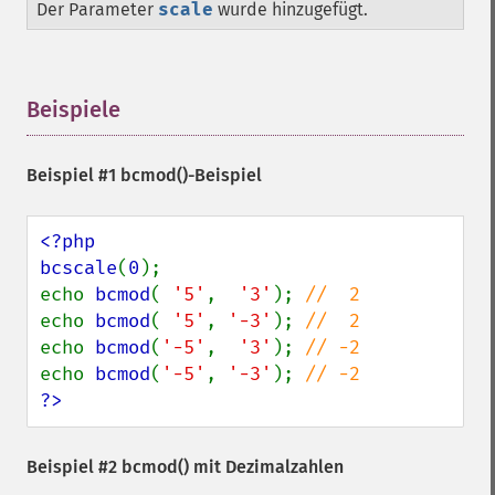
Der Parameter
scale
wurde hinzugefügt.
Beispiele
¶
Beispiel #1
bcmod()
-Beispiel
<?php

bcscale
(
0
);

echo 
bcmod
( 
'5'
,  
'3'
); 
echo 
bcmod
( 
'5'
, 
'-3'
); 
echo 
bcmod
(
'-5'
,  
'3'
); 
echo 
bcmod
(
'-5'
, 
'-3'
); 
?>
Beispiel #2
bcmod()
mit Dezimalzahlen