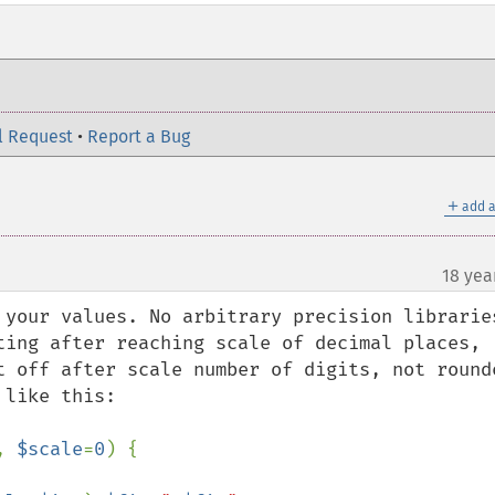
l Request
•
Report a Bug
＋
add a
18 yea
 your values. No arbitrary precision libraries
ting after reaching scale of decimal places, 
t off after scale number of digits, not rounde
, 
$scale
=
0
) {
