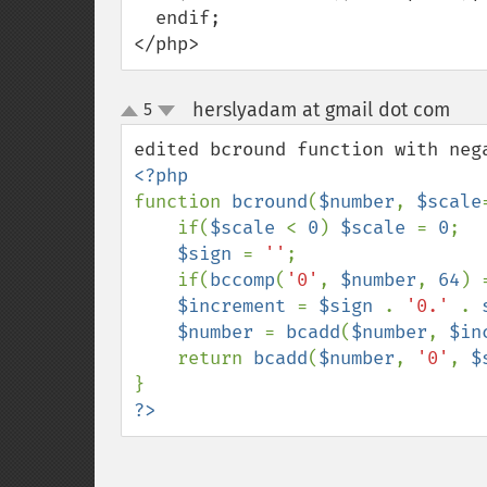
  endif;

</php>
herslyadam at gmail dot com
5
¶
up
down
function 
bcround
(
$number
, 
$scale
    if(
$scale 
< 
0
) 
$scale 
= 
0
;

$sign 
= 
''
;

    if(
bccomp
(
'0'
, 
$number
, 
64
) 
$increment 
= 
$sign 
. 
'0.' 
. 
$number 
= 
bcadd
(
$number
, 
$in
    return 
bcadd
(
$number
, 
'0'
, 
$
?>