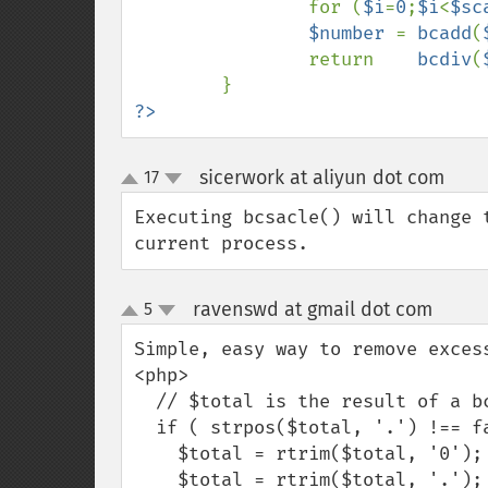
                for (
$i
=
0
;
$i
<
$sc
$number 
= 
bcadd
(
                return    
bcdiv
(
?>
sicerwork at aliyun dot com
17
¶
up
down
Executing bcsacle() will change 
current process.
ravenswd at gmail dot com
5
¶
up
down
Simple, easy way to remove excess
<php>

  // $total is the result of a bcmath calculation

  if ( strpos($total, '.') !== false ):

    $total = rtrim($total, '0');

    $total = rtrim($total, '.');
