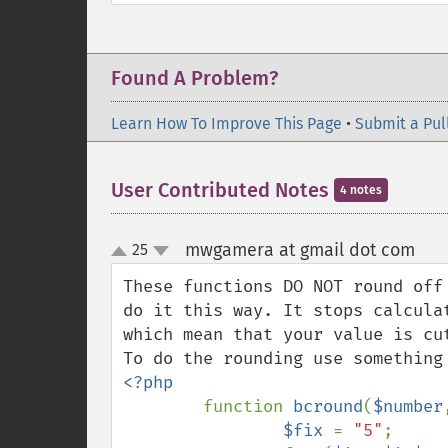
Found A Problem?
Learn How To Improve This Page
•
Submit a Pul
User Contributed Notes
4 notes
mwgamera at gmail dot com
25
¶
up
down
These functions DO NOT round off
do it this way. It stops calcula
which mean that your value is cu
<?php

function 
bcround
(
$number
$fix 
= 
"5"
;
