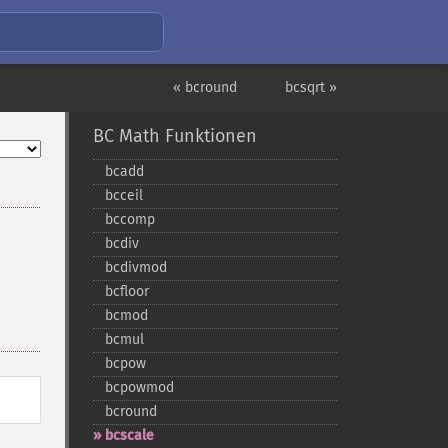
« bcround
bcsqrt »
BC Math Funktionen
bcadd
bcceil
bccomp
bcdiv
bcdivmod
bcfloor
bcmod
bcmul
bcpow
bcpowmod
bcround
bcscale