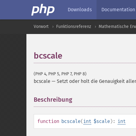
Downloads
Documentation
Vorwort
Funktionsreferenz
Mathematische Erw
bcscale
(PHP 4, PHP 5, PHP 7, PHP 8)
bcscale
—
Setzt oder holt die Genauigkeit all
Beschreibung
¶
function
bcscale
(
int
$scale
):
int