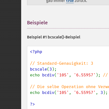
gab immer
zurück.
true
Beispiele
¶
Beispiel #1
bcscale()
-Beispiel
<?php

bcscale
(
3
);

echo 
bcdiv
(
'105'
, 
'6.55957'
); 
//
echo 
bcdiv
(
'105'
, 
'6.55957'
, 
3
);
?>