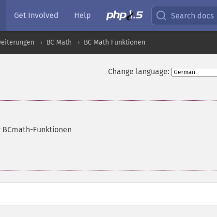
Get Involved
Help
Search docs
eiterungen
BC Math
BC Math Funktionen
Change language:
er BCmath-Funktionen