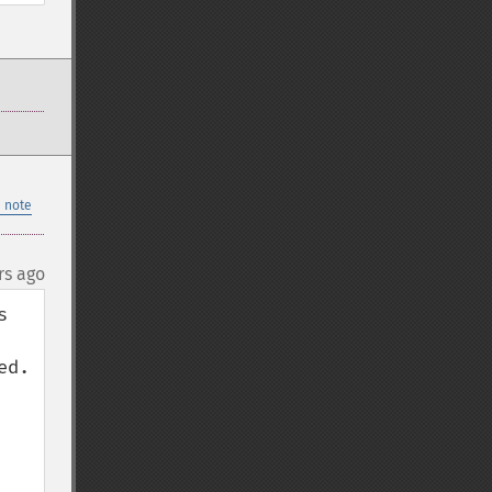
 note
rs ago
 
d. 