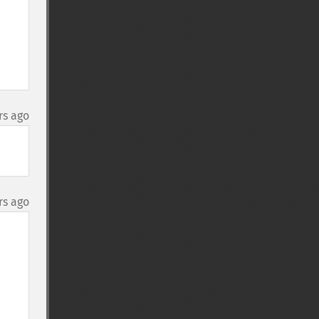
rs ago
rs ago