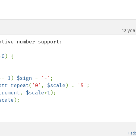
12 yea
=
0
) {

== 
1
) 
$sign 
= 
'-'
;

str_repeat
(
'0'
, 
$scale
) . 
'5'
;

crement
, 
$scale
+
1
);

scale
);

＋
add