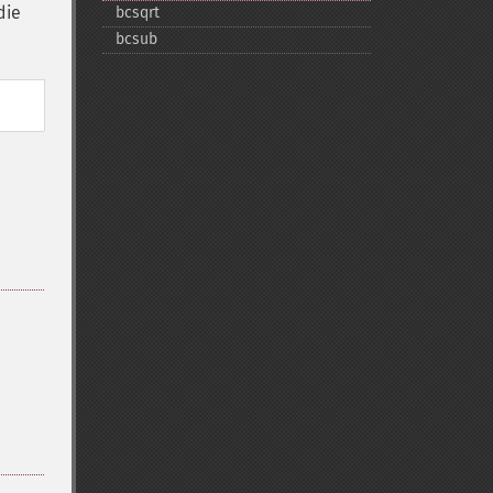
die
bcsqrt
bcsub