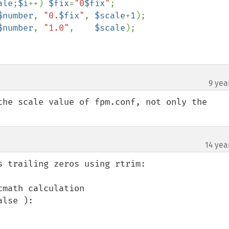
ale
;
$i
++) 
$fix
=
"0
$fix
"
;

$number
, 
"0.
$fix
"
, 
$scale
+
1
);

$number
, 
"1.0"
,    
$scale
);

9 yea
the scale value of fpm.conf, not only the 
14 yea
 trailing zeros using rtrim:
