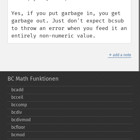
Yes, if you put garbage in, you get 
garbage out. Just don't expect bcsub 
to throw an error when you feed it an 
entirely non-numeric value.
＋
add a note
BC Math Funktionen
bcadd
bcceil
bccomp
bcdiv
bcdivmod
bcfloor
bcmod