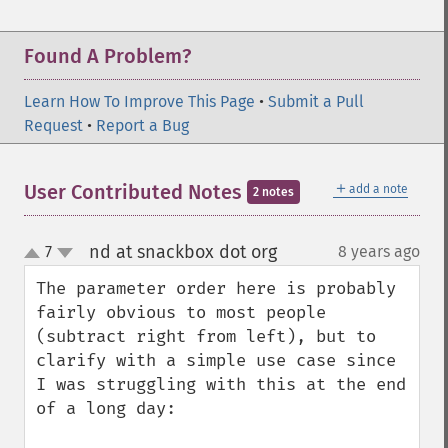
Found A Problem?
Learn How To Improve This Page
•
Submit a Pull
Request
•
Report a Bug
＋
User Contributed Notes
add a note
2 notes
nd at snackbox dot org
7
8 years ago
¶
up
down
The parameter order here is probably 
fairly obvious to most people 
(subtract right from left), but to 
clarify with a simple use case since 
I was struggling with this at the end 
of a long day:
