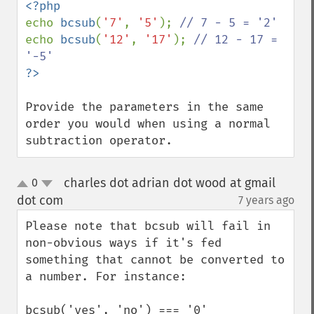
echo 
bcsub
(
'7'
, 
'5'
); 
echo 
bcsub
(
'12'
, 
'17'
); 
// 12 - 17 = 
Provide the parameters in the same 
order you would when using a normal 
subtraction operator.
charles dot adrian dot wood at gmail
0
up
down
dot com
7 years ago
¶
Please note that bcsub will fail in 
non-obvious ways if it's fed 
something that cannot be converted to 
a number. For instance:

bcsub('yes', 'no') === '0'
