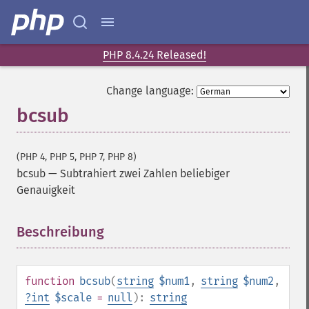
PHP 8.4.24 Released!
Change language:
bcsub
(PHP 4, PHP 5, PHP 7, PHP 8)
bcsub
—
Subtrahiert zwei Zahlen beliebiger
Genauigkeit
Beschreibung
¶
function
bcsub
(
string
$num1
,
string
$num2
,
?
int
$scale
=
null
):
string