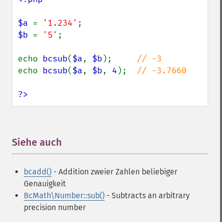
$a 
= 
'1.234'
$b 
= 
'5'
;

echo 
bcsub
(
$a
, 
$b
);     
echo 
bcsub
(
$a
, 
$b
, 
4
);  
// -3.7660

?>
Siehe auch
¶
bcadd()
- Addition zweier Zahlen beliebiger
Genauigkeit
BcMath\Number::sub()
- Subtracts an arbitrary
precision number