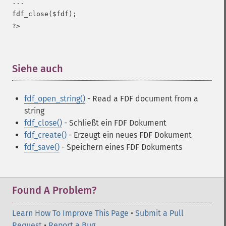
...

fdf_close($fdf);

Siehe auch
¶
fdf_open_string()
- Read a FDF document from a
string
fdf_close()
- Schließt ein FDF Dokument
fdf_create()
- Erzeugt ein neues FDF Dokument
fdf_save()
- Speichern eines FDF Dokuments
Found A Problem?
Learn How To Improve This Page
•
Submit a Pull
Request
•
Report a Bug