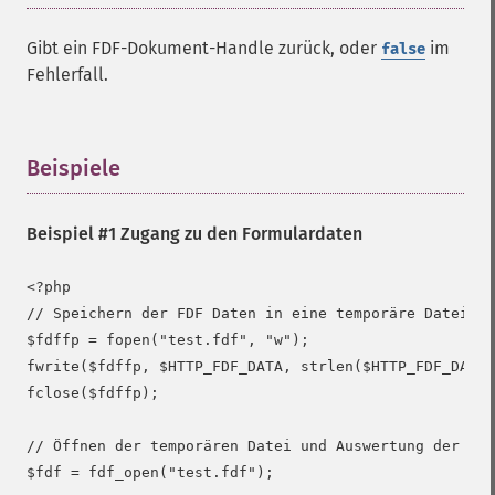
Gibt ein FDF-Dokument-Handle zurück, oder
im
false
Fehlerfall.
Beispiele
¶
Beispiel #1 Zugang zu den Formulardaten
<?php

// Speichern der FDF Daten in eine temporäre Datei

$fdffp = fopen("test.fdf", "w");

fwrite($fdffp, $HTTP_FDF_DATA, strlen($HTTP_FDF_DATA)
fclose($fdffp);

// Öffnen der temporären Datei und Auswertung der Dat
$fdf = fdf_open("test.fdf");
