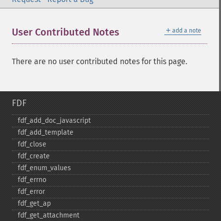
＋
User Contributed Notes
add a note
There are no user contributed notes for this page.
FDF
fdf_​add_​doc_​javascript
fdf_​add_​template
fdf_​close
fdf_​create
fdf_​enum_​values
fdf_​errno
fdf_​error
fdf_​get_​ap
fdf_​get_​attachment