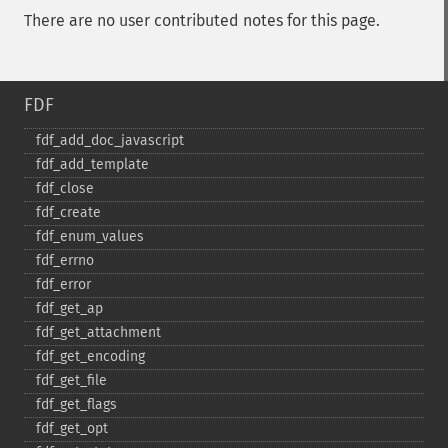
There are no user contributed notes for this page.
FDF
fdf_​add_​doc_​javascript
fdf_​add_​template
fdf_​close
fdf_​create
fdf_​enum_​values
fdf_​errno
fdf_​error
fdf_​get_​ap
fdf_​get_​attachment
fdf_​get_​encoding
fdf_​get_​file
fdf_​get_​flags
fdf_​get_​opt