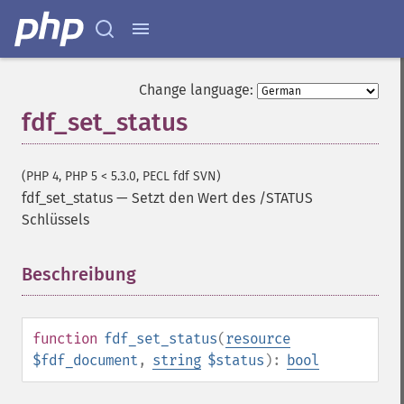
Change language:
fdf_set_status
(PHP 4, PHP 5 < 5.3.0, PECL fdf SVN)
fdf_set_status
—
Setzt den Wert des /STATUS
Schlüssels
Beschreibung
¶
function
fdf_set_status
(
resource
$fdf_document
,
string
$status
):
bool