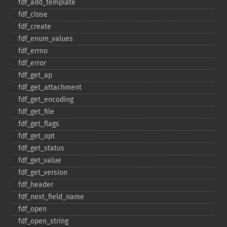
fdf_​add_​template
fdf_​close
fdf_​create
fdf_​enum_​values
fdf_​errno
fdf_​error
fdf_​get_​ap
fdf_​get_​attachment
fdf_​get_​encoding
fdf_​get_​file
fdf_​get_​flags
fdf_​get_​opt
fdf_​get_​status
fdf_​get_​value
fdf_​get_​version
fdf_​header
fdf_​next_​field_​name
fdf_​open
fdf_​open_​string