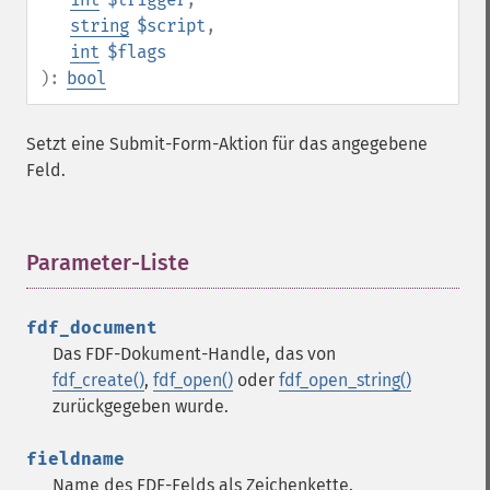
string
$script
,
int
$flags
):
bool
Setzt eine Submit-Form-Aktion für das angegebene
Feld.
Parameter-Liste
¶
fdf_document
Das FDF-Dokument-Handle, das von
fdf_create()
,
fdf_open()
oder
fdf_open_string()
zurückgegeben wurde.
fieldname
Name des FDF-Felds als Zeichenkette.