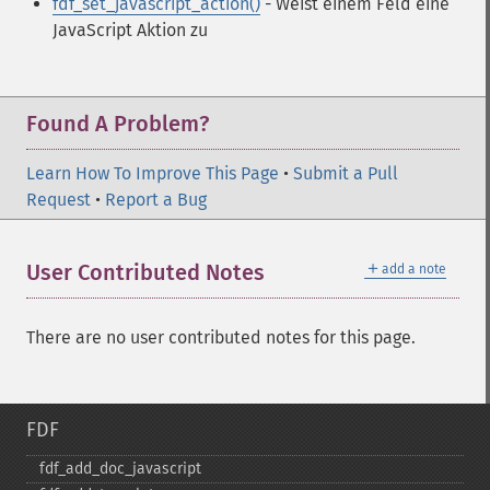
fdf_set_javascript_action()
- Weist einem Feld eine
JavaScript Aktion zu
Found A Problem?
Learn How To Improve This Page
•
Submit a Pull
Request
•
Report a Bug
＋
User Contributed Notes
add a note
There are no user contributed notes for this page.
FDF
fdf_​add_​doc_​javascript