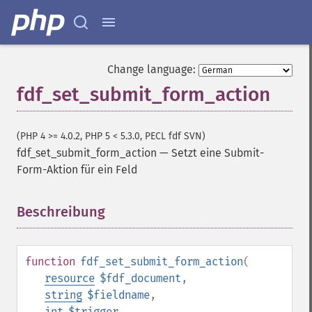
Change language:
fdf_set_submit_form_action
(PHP 4 >= 4.0.2, PHP 5 < 5.3.0, PECL fdf SVN)
fdf_set_submit_form_action
—
Setzt eine Submit-
Form-Aktion für ein Feld
Beschreibung
¶
function
fdf_set_submit_form_action
(
resource
$fdf_document
,
string
$fieldname
,
int
$trigger
,