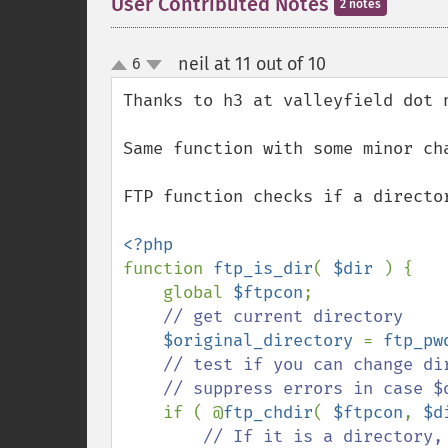
User Contributed Notes
2 notes
neil at 11 out of 10
6
¶
up
down
Thanks to h3 at valleyfield dot n
Same function with some minor cha
FTP function checks if a director
function 
ftp_is_dir
( 
$dir 
) {

    global 
$ftpcon
;

// get current directory

$original_directory 
= 
ftp_pw
// test if you can change dir
    // suppress errors in case $dir is not a file or not a directory

if ( @
ftp_chdir
( 
$ftpcon
, 
$d
// If it is a directory,