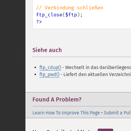
ftp_close
(
$ftp
?>
Siehe auch
¶
ftp_cdup()
- Wechselt in das darüberliegen
ftp_pwd()
- Liefert den aktuellen Verzeich
Found A Problem?
Learn How To Improve This Page
•
Submit a Pul