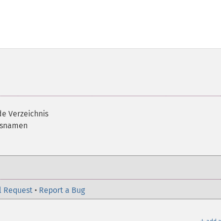
de Verzeichnis
nisnamen
l Request
•
Report a Bug
＋