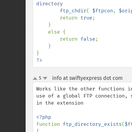
directory

ftp_chdir
( 
$ftpcon
, 
$ori
        return 
true
;

    } 

    else {

        return 
false
;

    }        

?>
info at swiftyexpress dot com
5
¶
up
down
Works like the other functions i
use of a global FTP connection, 
in the extension

function 
ftp_directory_exists
(
$f
{
