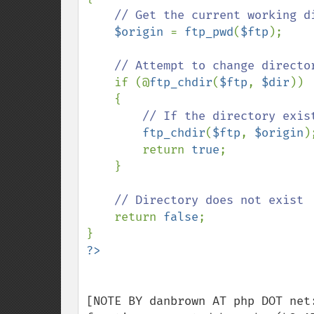
// Get the current working di
$origin 
= 
ftp_pwd
(
$ftp
);

// Attempt to change director
if (@
ftp_chdir
(
$ftp
, 
$dir
)) 

    {

// If the directory exist
ftp_chdir
(
$ftp
, 
$origin
)
        return 
true
;

    }

// Directory does not exist

return 
false
;

[NOTE BY danbrown AT php DOT net