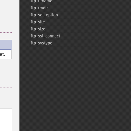
ftp_​rename
ftp_​rmdir
ftp_​set_​option
ftp_​site
ftp_​size
ftp_​ssl_​connect
ftp_​systype
et.