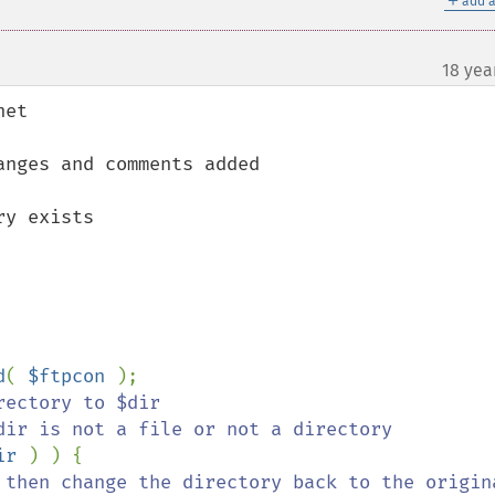
add a
18 yea
et

nges and comments added

y exists

d
( 
$ftpcon 
);

ectory to $dir

ir 
) ) {

 then change the directory back to the origina