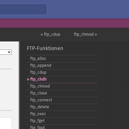
« ftp_cdup
ftp_chmod »
FTP-Funktionen
ftp_​alloc
ftp_​append
ftp_​cdup
ftp_​chdir
ftp_​chmod
ftp_​close
ftp_​connect
ftp_​delete
ftp_​exec
ftp_​fget
ftp_​fput