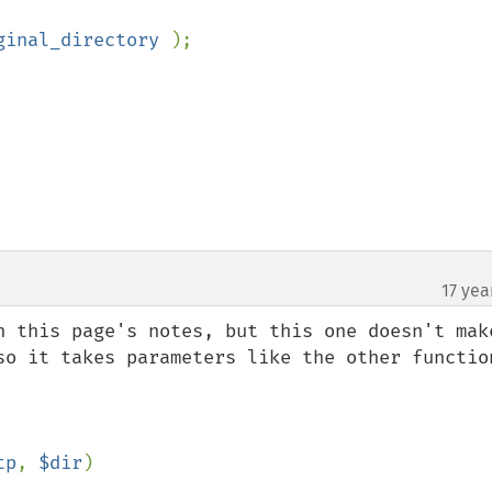
ginal_directory 
);

17 yea
n this page's notes, but this one doesn't make
so it takes parameters like the other function
tp
, 
$dir
)
