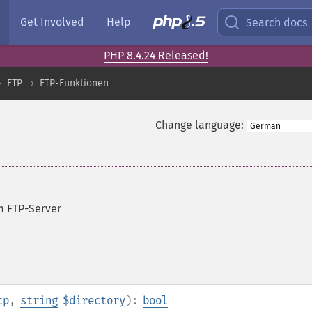
Get Involved
Help
Search docs
PHP 8.4.24 Released!
FTP
FTP-Funktionen
Change language:
m FTP-Server
tp
,
string
$directory
):
bool