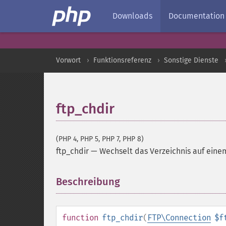
Downloads
Documentation
Vorwort
Funktionsreferenz
Sonstige Dienste
ftp_chdir
(PHP 4, PHP 5, PHP 7, PHP 8)
ftp_chdir
—
Wechselt das Verzeichnis auf eine
Beschreibung
¶
function
ftp_chdir
(
FTP\Connection
$f