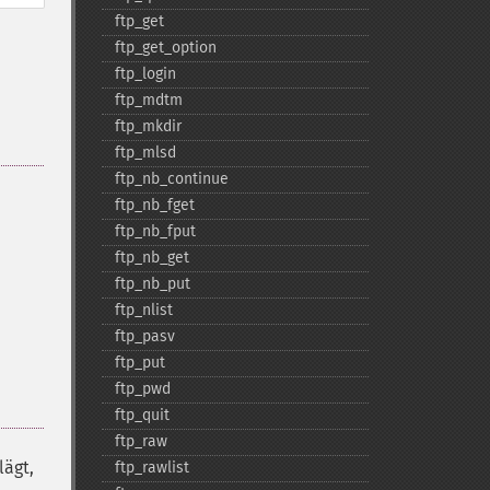
ftp_​get
ftp_​get_​option
ftp_​login
ftp_​mdtm
ftp_​mkdir
ftp_​mlsd
ftp_​nb_​continue
ftp_​nb_​fget
ftp_​nb_​fput
ftp_​nb_​get
ftp_​nb_​put
ftp_​nlist
ftp_​pasv
ftp_​put
ftp_​pwd
ftp_​quit
ftp_​raw
lägt,
ftp_​rawlist