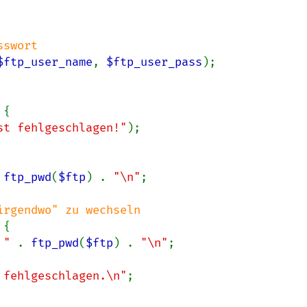
$ftp_user_name
, 
$ftp_user_pass
);

{

st fehlgeschlagen!"
);

 
ftp_pwd
(
$ftp
) . 
"\n"
;

{

 " 
. 
ftp_pwd
(
$ftp
) . 
"\n"
;

 fehlgeschlagen.\n"
;
