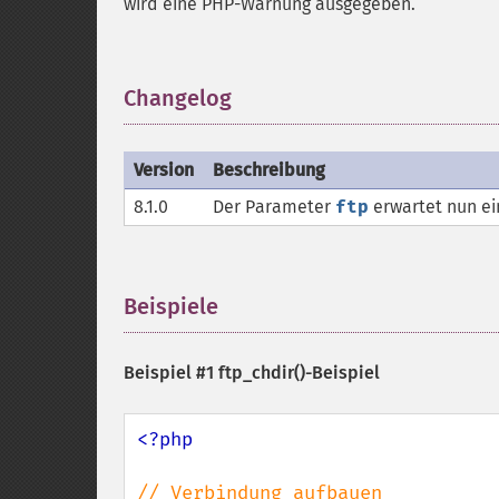
wird eine PHP-Warnung ausgegeben.
Changelog
¶
Version
Beschreibung
8.1.0
Der Parameter
ftp
erwartet nun e
Beispiele
¶
Beispiel #1
ftp_chdir()
-Beispiel
<?php
