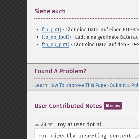
Siehe auch
¶
ftp_put()
- Lädt eine Datei auf einen FTP-Se
ftp_nb_fput()
- Lädt eine geöffnete Datei au
ftp_nb_put()
- Lädt eine Datei auf den FTP-
Found A Problem?
Learn How To Improve This Page
•
Submit a Pul
User Contributed Notes
10 notes
roy at user dot nl
28
¶
up
down
For directly inserting content i