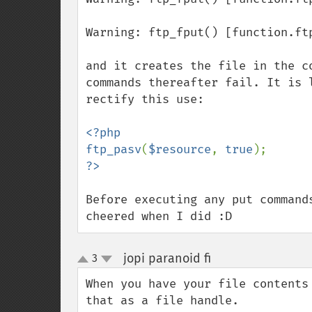
Warning: ftp_fput() [function.ft
and it creates the file in the c
commands thereafter fail. It is 
rectify this use:

<?php

ftp_pasv
(
$resource
, 
true
Before executing any put command
cheered when I did :D
jopi paranoid fi
3
¶
up
down
When you have your file contents
that as a file handle.
