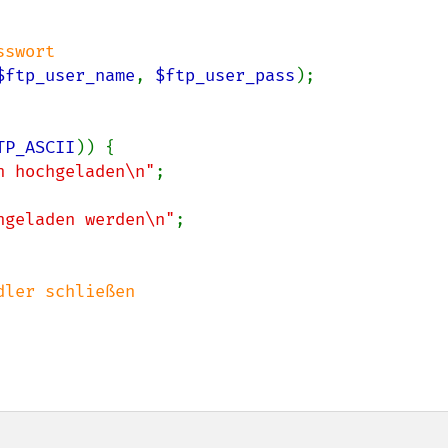
$ftp_user_name
, 
$ftp_user_pass
);

TP_ASCII
)) {

h hochgeladen\n"
;

hgeladen werden\n"
;
