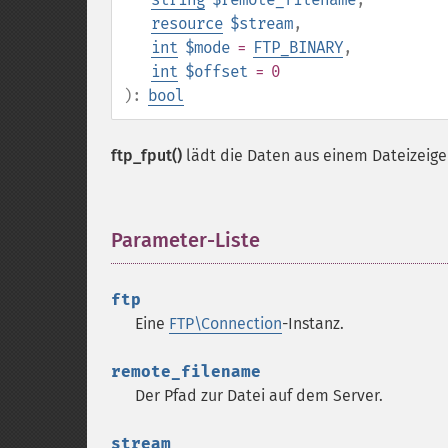
resource
$stream
,
int
$mode
=
FTP_BINARY
,
int
$offset
= 0
):
bool
ftp_fput()
lädt die Daten aus einem Dateizeiger
Parameter-Liste
¶
ftp
Eine
FTP\Connection
-Instanz.
remote_filename
Der Pfad zur Datei auf dem Server.
stream