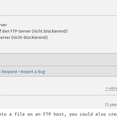
rver
f den FTP-Server (nicht blockierend)
Server (nicht-blockierend)
l Request
•
Report a Bug
＋
add a
13 yea
nto a file on an FTP host, you could also crea