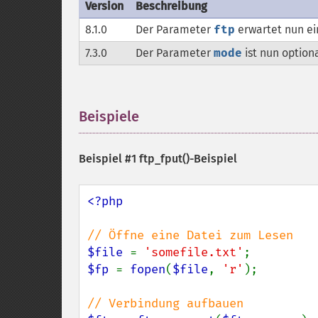
Version
Beschreibung
8.1.0
Der Parameter
ftp
erwartet nun e
7.3.0
Der Parameter
mode
ist nun optiona
Beispiele
¶
Beispiel #1
ftp_fput()
-Beispiel
<?php

$file 
= 
'somefile.txt'
$fp 
= 
fopen
(
$file
, 
'r'
);
