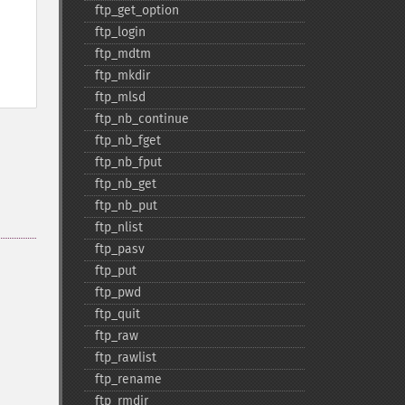
ftp_​get_​option
ftp_​login
ftp_​mdtm
ftp_​mkdir
ftp_​mlsd
ftp_​nb_​continue
ftp_​nb_​fget
ftp_​nb_​fput
ftp_​nb_​get
ftp_​nb_​put
ftp_​nlist
ftp_​pasv
ftp_​put
ftp_​pwd
ftp_​quit
ftp_​raw
ftp_​rawlist
ftp_​rename
ftp_​rmdir