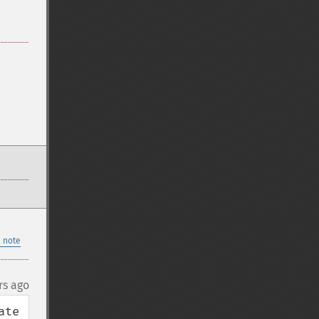
 note
rs ago
te 