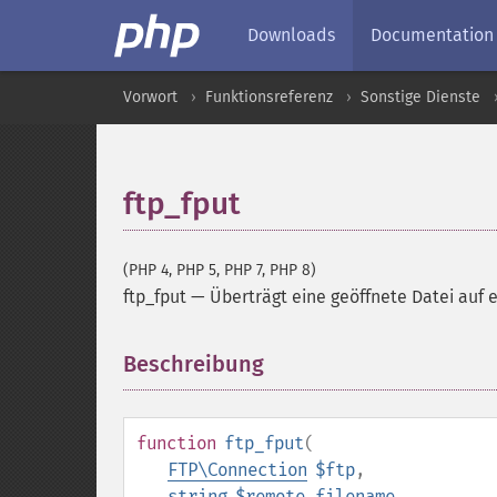
Downloads
Documentation
Vorwort
Funktionsreferenz
Sonstige Dienste
ftp_fput
(PHP 4, PHP 5, PHP 7, PHP 8)
ftp_fput
—
Überträgt eine geöffnete Datei auf 
Beschreibung
¶
function
ftp_fput
(
FTP\Connection
$ftp
,
string
$remote_filename
,