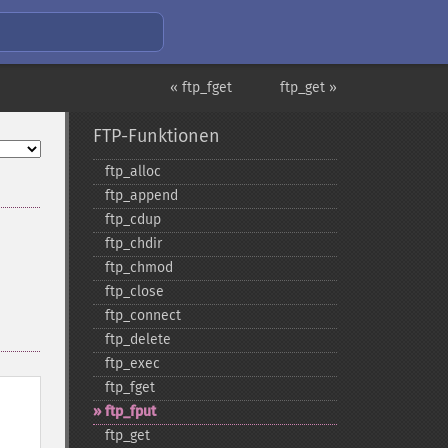
« ftp_fget
ftp_get »
FTP-Funktionen
ftp_​alloc
ftp_​append
ftp_​cdup
ftp_​chdir
ftp_​chmod
ftp_​close
ftp_​connect
ftp_​delete
ftp_​exec
ftp_​fget
ftp_​fput
ftp_​get