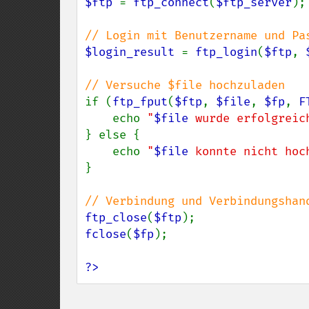
$ftp 
= 
ftp_connect
(
$ftp_server
);

$login_result 
= 
ftp_login
(
$ftp
, 
if (
ftp_fput
(
$ftp
, 
$file
, 
$fp
, 
F
    echo 
"
$file
 wurde erfolgreic
} else {

    echo 
"
$file
 konnte nicht hoc
}

ftp_close
(
$ftp
fclose
(
$fp
);

?>