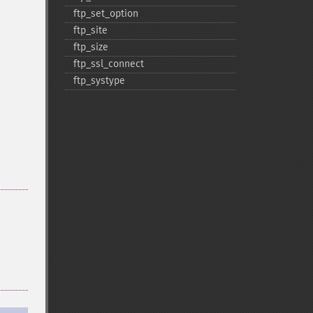
ftp_​set_​option
ftp_​site
ftp_​size
ftp_​ssl_​connect
ftp_​systype