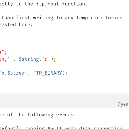
ctly to the ftp_fput function. 

 than first writing to any temp directories 
ested here.

e"
in,' 
. 
$string
,
'r'
);

To
,
$stream
, 
FTP_BINARY
);

17 yea
¶
e of the following errors:

p-fput]: Opening ASCII mode data connection
