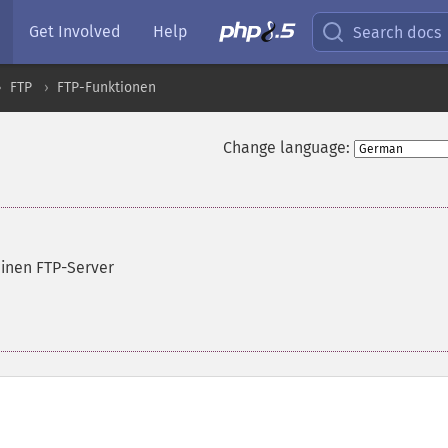
Get Involved
Help
Search docs
FTP
FTP-Funktionen
Change language:
einen FTP-Server