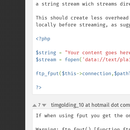
a string stream wich streams dire
This should create less overhead
locally before streaming, as sugg
<?php

$string 
= 
"Your content goes her
$stream 
= 
fopen
(
'data://text/pla
ftp_fput
(
$this
->
connection
,
$path
?>
timgolding_10 at hotmail dot com
7
up
down
If when using fput you get the on
Warning: ftp_fput() [function.ft