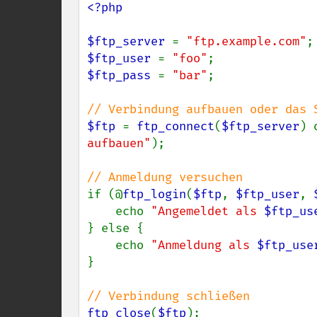
<?php

$ftp_server 
= 
"ftp.example.com"
$ftp_user 
= 
"foo"
$ftp_pass 
= 
"bar"
;

$ftp 
= 
ftp_connect
(
$ftp_server
) 
aufbauen"
);

if (@
ftp_login
(
$ftp
, 
$ftp_user
, 
    echo 
"Angemeldet als 
$ftp_us
} else {

    echo 
"Anmeldung als 
$ftp_use
}

ftp_close
(
$ftp