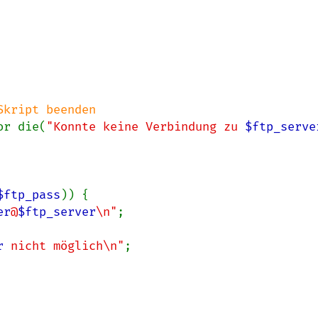
or die(
"Konnte keine Verbindung zu 
$ftp_serve
$ftp_pass
)) {

er
@
$ftp_server
\n"
;

r
 nicht möglich\n"
;
