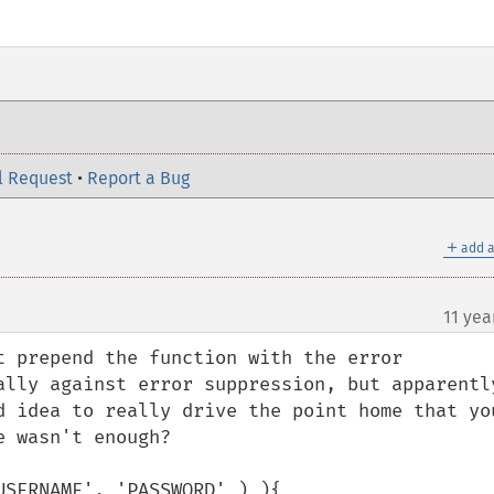
l Request
•
Report a Bug
＋
add a
11 yea
t prepend the function with the error 
ally against error suppression, but apparently
d idea to really drive the point home that you
 wasn't enough?

SERNAME', 'PASSWORD' ) ){
