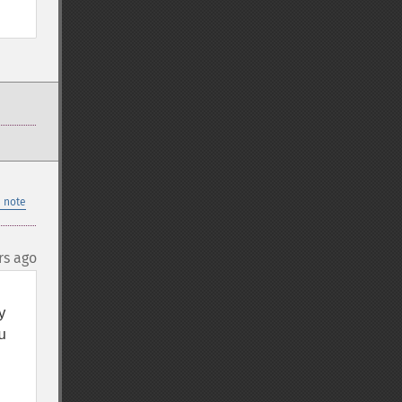
 note
rs ago
 
 