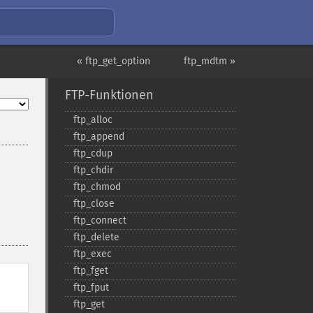
« ftp_get_option
ftp_mdtm »
FTP-Funktionen
ftp_​alloc
ftp_​append
ftp_​cdup
ftp_​chdir
ftp_​chmod
ftp_​close
ftp_​connect
ftp_​delete
ftp_​exec
ftp_​fget
ftp_​fput
ftp_​get