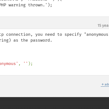
15 yea
tp connection, you need to specify "anonymous"
ing) as the password.

onymous'
, 
''
＋
add