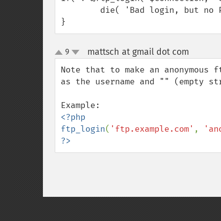
        die( 'Bad login, but no PHP warning thrown.');

}
mattsch at gmail dot com
9
¶
up
down
Note that to make an anonymous f
as the username and "" (empty str
<?php

ftp_login
(
'ftp.example.com'
, 
'an
?>