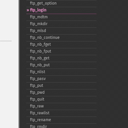
ftp_​get_​option
ftp_​login
ftp_​mdtm
ftp_​mkdir
ftp_​mlsd
ftp_​nb_​continue
ftp_​nb_​fget
ftp_​nb_​fput
ftp_​nb_​get
ftp_​nb_​put
ftp_​nlist
ftp_​pasv
ftp_​put
ftp_​pwd
ftp_​quit
ftp_​raw
ftp_​rawlist
ftp_​rename
ftp_​rmdir