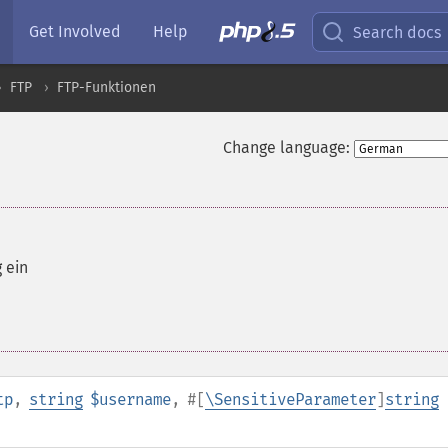
Get Involved
Help
Search docs
FTP
FTP-Funktionen
Change language:
 ein
tp
,
string
$username
,
#[
\SensitiveParameter
]
string