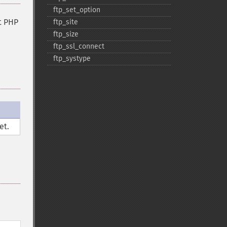
ftp_​set_​option
t PHP
ftp_​site
ftp_​size
ftp_​ssl_​connect
ftp_​systype
et.