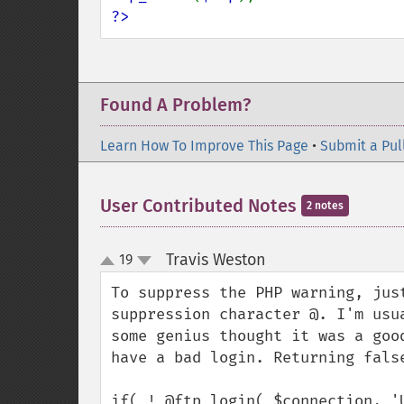
?>
Found A Problem?
Learn How To Improve This Page
•
Submit a Pul
User Contributed Notes
2 notes
Travis Weston
19
¶
up
down
To suppress the PHP warning, jus
suppression character @. I'm usu
some genius thought it was a goo
have a bad login. Returning false
if( ! @ftp_login( $connection, 'U