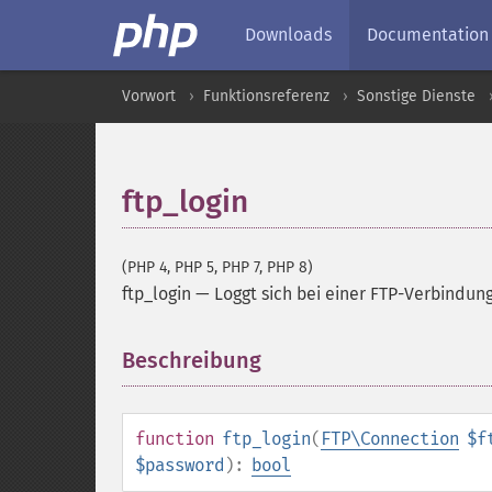
Downloads
Documentation
Vorwort
Funktionsreferenz
Sonstige Dienste
ftp_login
(PHP 4, PHP 5, PHP 7, PHP 8)
ftp_login
—
Loggt sich bei einer FTP-Verbindung
Beschreibung
¶
function
ftp_login
(
FTP\Connection
$f
$password
):
bool