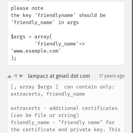
down
please note

the key 'friendlyname' should be 
'friendly_name' in args

$args = array(

        'friendly_name'=> 
'www.example.com'

);
lampacz at gmail dot com
-1
17 years ago
¶
up
down
[, array $args ]  can contain only: 
extracerts, friendly_name

extracerts - additional certificates 
(can be file or string)

friendly_name - "friendly name" for 
the certificate and private key. This 