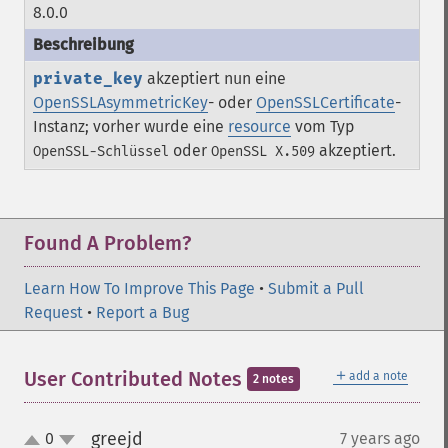
8.0.0
private_key
akzeptiert nun eine
OpenSSLAsymmetricKey
- oder
OpenSSLCertificate
-
Instanz; vorher wurde eine
resource
vom Typ
oder
akzeptiert.
OpenSSL-Schlüssel
OpenSSL X.509
Found A Problem?
Learn How To Improve This Page
•
Submit a Pull
Request
•
Report a Bug
＋
User Contributed Notes
add a note
2 notes
greejd
0
7 years ago
¶
up