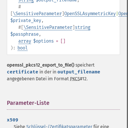
#
[
\SensitiveParameter
]
OpenSSLAsymmetricKey
|
Ope
$private_key
,
#[
\SensitiveParameter
]
string
$passphrase
,
array
$options
= []
):
bool
openssl_pkcs12_export_to_file()
speichert
certificate
in der in
output_filename
angegebenen Datei im Format
PKCS
#12.
Parameter-Liste
¶
x509
Siehe
Schlüssel-/Zertifikatsparameter
für eine