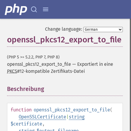
Change language:
openssl_pkcs12_export_to_file
(PHP 5 >= 5.2.2, PHP 7, PHP 8)
openssl_pkcs12_export_to_file
—
Exportiert in eine
PKCS
#12-kompatible Zertifikats-Datei
Beschreibung
¶
function
openssl_pkcs12_export_to_file
(
OpenSSLCertificate
|
string
$certificate
,
string
$output_filename
,