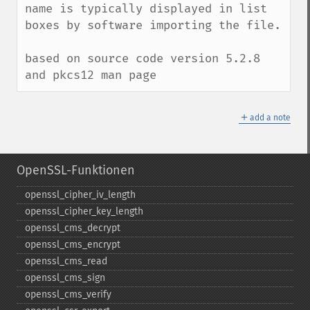
name is typically displayed in list 
boxes by software importing the file.

based on source code version 5.2.8 
and pkcs12 man page
＋
add a note
OpenSSL-Funktionen
openssl_​cipher_​iv_​length
openssl_​cipher_​key_​length
openssl_​cms_​decrypt
openssl_​cms_​encrypt
openssl_​cms_​read
openssl_​cms_​sign
openssl_​cms_​verify