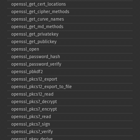
openssl_​get_​cert_​locations
openssl_​get_​cipher_​methods
openssl_​get_​curve_​names
openssl_​get_​md_​methods
openssl_​get_​privatekey
openssl_​get_​publickey
openssl_​open
openssl_​password_​hash
openssl_​password_​verify
openssl_​pbkdf2
openssl_​pkcs12_​export
openssl_​pkcs12_​export_​to_​file
openssl_​pkcs12_​read
openssl_​pkcs7_​decrypt
openssl_​pkcs7_​encrypt
openssl_​pkcs7_​read
openssl_​pkcs7_​sign
openssl_​pkcs7_​verify
openssl_​pkey_​derive