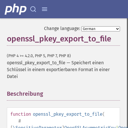
Change language:
openssl_pkey_export_to_file
(PHP 4 >= 4.2.0, PHP 5, PHP 7, PHP 8)
openssl_pkey_export_to_file
—
Speichert einen
Schlüssel in einem exportierbaren Format in einer
Datei
Beschreibung
¶
function
openssl_pkey_export_to_file
(
#
[
\SensitiveParameter
]
OpenSSLAsymmetricKey
|
Ope