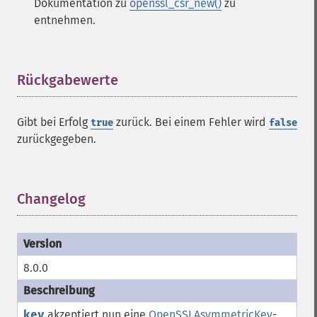
Dokumentation zu
openssl_csr_new()
zu
entnehmen.
Rückgabewerte
¶
Gibt bei Erfolg
zurück. Bei einem Fehler wird
true
false
zurückgegeben.
Changelog
¶
8.0.0
key
akzeptiert nun eine
OpenSSLAsymmetricKey
-