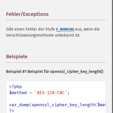
Fehler/Exceptions
¶
Gibt einen Fehler der Stufe
aus, wenn die
E_WARNING
Verschlüsselungsmethode unbekannt ist.
Beispiele
¶
Beispiel #1 Beispiel für
openssl_cipher_key_length()
<?php

$method 
= 
'AES-128-CBC'
;

var_dump
(
openssl_cipher_key_length
(
$metho
?>