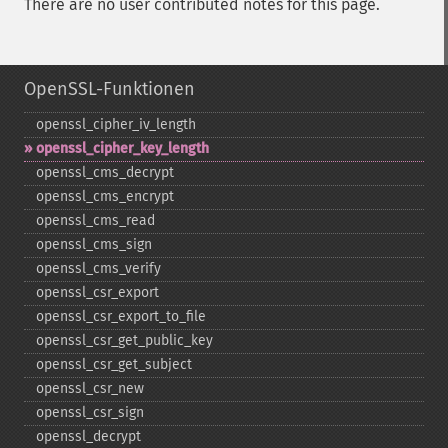
There are no user contributed notes for this page.
OpenSSL-Funktionen
openssl_​cipher_​iv_​length
openssl_​cipher_​key_​length
openssl_​cms_​decrypt
openssl_​cms_​encrypt
openssl_​cms_​read
openssl_​cms_​sign
openssl_​cms_​verify
openssl_​csr_​export
openssl_​csr_​export_​to_​file
openssl_​csr_​get_​public_​key
openssl_​csr_​get_​subject
openssl_​csr_​new
openssl_​csr_​sign
openssl_​decrypt