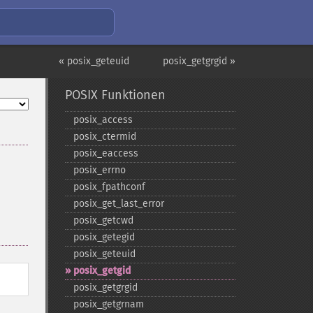
« posix_geteuid
posix_getgrgid »
POSIX Funktionen
posix_​access
posix_​ctermid
posix_​eaccess
posix_​errno
posix_​fpathconf
posix_​get_​last_​error
posix_​getcwd
posix_​getegid
posix_​geteuid
posix_​getgid
posix_​getgrgid
posix_​getgrnam