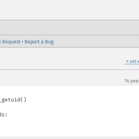
l Request
•
Report a Bug
＋
add a
14 yea
getuid()

s:
