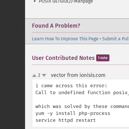
POSIX GETGID(2)-Manpage
Found A Problem?
Learn How To Improve This Page
•
Submit a Pul
User Contributed Notes
1 note
vector from ionisis.com
2
¶
up
down
i came across this error:

Call to undefined function posix_
which was solved by these command
yum -y install php-process

service httpd restart