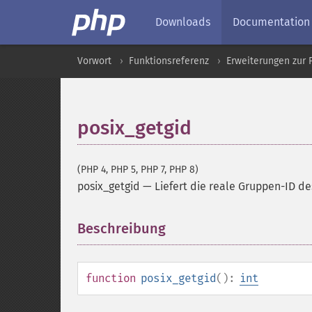
Downloads
Documentation
Vorwort
Funktionsreferenz
Erweiterungen zur 
posix_getgid
(PHP 4, PHP 5, PHP 7, PHP 8)
posix_getgid
—
Liefert die reale Gruppen-ID de
Beschreibung
¶
function
posix_getgid
():
int