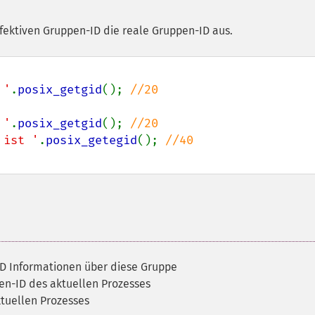
ffektiven Gruppen-ID die reale Gruppen-ID aus.
 '
.
posix_getgid
(); 
 '
.
posix_getgid
(); 
 ist '
.
posix_getegid
(); 
-ID Informationen über diese Gruppe
pen-ID des aktuellen Prozesses
ktuellen Prozesses