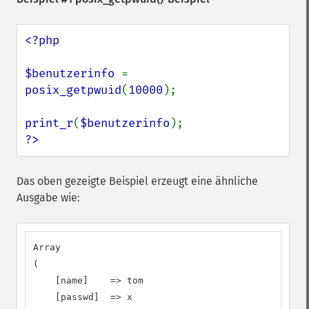
<?php

$benutzerinfo 
= 
posix_getpwuid
(
10000
);

print_r
(
$benutzerinfo
?>
Das oben gezeigte Beispiel erzeugt eine ähnliche
Ausgabe wie:
Array

(

    [name]    => tom

    [passwd]  => x
