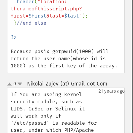
header
(
"Location: 
thenameofthisscript.php?
first=
$first
&last=
$last
"
);

 }
//end else

Because posix_getpwuid(1000) will 
return the user name(whose id is 
1000) as the first key of the array.
Nikolai-Zujev-(at)-Gmail-dot-Com
0
¶
up
down
21 years ago
If You are useing kernel 
security module, such as 
LIDS, GrSec or Selinux it 
will work only if 
'/etc/passwd' is readable for 
user, under which PHP/Apache 