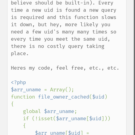
believe should be built-in). Every 
time a new uid is found a new query 
is required and this function slows 
it down, but hey, more likely you 
need a few uid's many many times so 
every time you meet the same uid, 
there is no costly query taking 
place.

Heres my code, feel free, etc., etc. 

<?php

$arr_uname 
= Array();

function 
file_owner_cached
(
$uid
)

{

    global 
$arr_uname
;

    if (!isset(
$arr_uname
[
$uid
]))

    {

$arr_uname
[
$uid
] = 