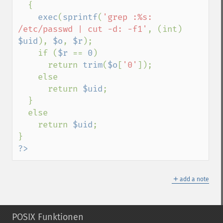
  {

exec
(
sprintf
(
'grep :%s: 
/etc/passwd | cut -d: -f1'
, (int) 
$uid
), 
$o
, 
$r
);

    if (
$r 
== 
0
)

      return 
trim
(
$o
[
'0'
]);

    else

      return 
$uid
;

  }

  else

    return 
$uid
;

?>
＋
add a note
POSIX Funktionen