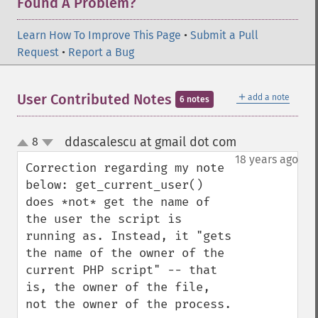
Found A Problem?
Learn How To Improve This Page
•
Submit a Pull
Request
•
Report a Bug
＋
User Contributed Notes
add a note
6 notes
ddascalescu at gmail dot com
8
¶
up
down
18 years ago
Correction regarding my note 
below: get_current_user() 
does *not* get the name of 
the user the script is 
running as. Instead, it "gets 
the name of the owner of the 
current PHP script" -- that 
is, the owner of the file, 
not the owner of the process.
