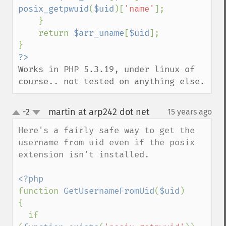
posix_getpwuid
(
$uid
)[
'name'
];

    }

    return 
$arr_uname
[
$uid
];

Works in PHP 5.3.19, under linux of 
course.. not tested on anything else.
martin at arp242 dot net
-2
15 years ago
¶
up
down
Here's a fairly safe way to get the 
username from uid even if the posix 
extension isn't installed.

function 
GetUsernameFromUid
(
$uid
)

{

  if 