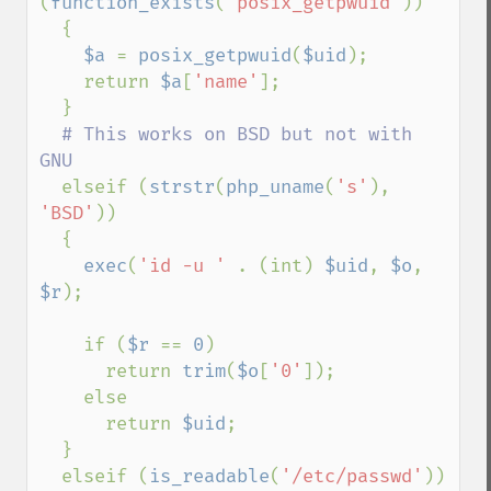
(
function_exists
(
'posix_getpwuid'
))

  {

$a 
= 
posix_getpwuid
(
$uid
);

    return 
$a
[
'name'
];

  }

# This works on BSD but not with 
GNU

elseif (
strstr
(
php_uname
(
's'
), 
'BSD'
))

  {

exec
(
'id -u ' 
. (int) 
$uid
, 
$o
, 
$r
);

    if (
$r 
== 
0
)

      return 
trim
(
$o
[
'0'
]);

    else

      return 
$uid
;

  }

  elseif (
is_readable
(
'/etc/passwd'
))
