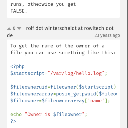
runs, otherwice you get 
FALSE.
rolf dot winterscheidt at rowitech dot
0
up
down
de
23 years ago
¶
To get the name of the owner of a 
file you can use something like this:

<?php

$startscript
=
"/var/log/hello.log"
;

$fileowneruid
=
fileowner
(
$startscript
$fileownerarray
=
posix_getpwuid
(
$fileowner
$fileowner
=
$fileownerarray
[
'name'
];

echo 
"Owner is 
$fileowner
"