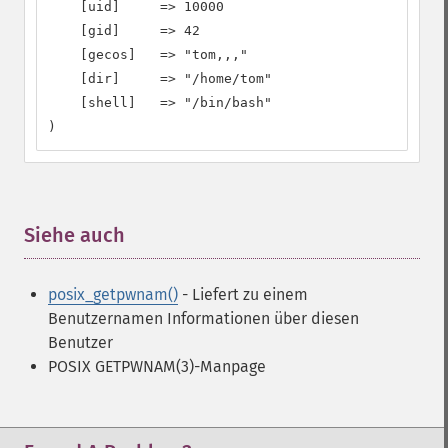
    [uid]     => 10000

    [gid]     => 42

    [gecos]   => "tom,,,"

    [dir]     => "/home/tom"

    [shell]   => "/bin/bash"

)
Siehe auch
¶
posix_getpwnam()
- Liefert zu einem
Benutzernamen Informationen über diesen
Benutzer
POSIX GETPWNAM(3)-Manpage