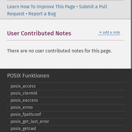
Learn How To Improve This Page
•
Submit a Pull
Request
•
Report a Bug
＋
User Contributed Notes
add a note
There are no user contributed notes for this page.
POSIX Funktionen
posix_​access
posix_​ctermid
posix_​eaccess
posix_​errno
posix_​fpathconf
posix_​get_​last_​error
posix_​getcwd