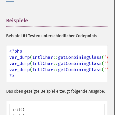
Beispiele
¶
Beispiel #1 Testen unterschiedlicher Codepoints
<?php

var_dump
(
IntlChar
::
getCombiningClass
(
"A"
var_dump
(
IntlChar
::
getCombiningClass
(
"\u{
var_dump
(
IntlChar
::
getCombiningClass
(
"\u{
?>
Das oben gezeigte Beispiel erzeugt folgende Ausgabe:
int(0)
