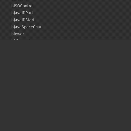
isISOControl
isJavaIDPart
isJavaIDStart
isJavaSpaceChar
islower
isMirrored
isprint
ispunct
isspace
istitle
isUAlphabetic
isULowercase
isupper
isUUppercase
isUWhiteSpace
isWhitespace
isxdigit
ord