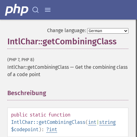
Change language:
IntlChar::getCombiningClass
(PHP 7, PHP 8)
IntlChar::getCombiningClass
—
Get the combining class
of a code point
Beschreibung
¶
public
static
function
IntlChar::getCombiningClass
(
int
|
string
$codepoint
):
?
int