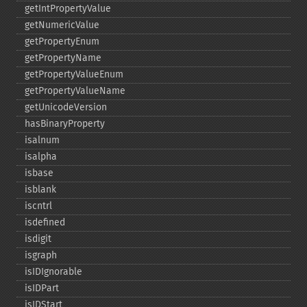
getIntPropertyValue
getNumericValue
getPropertyEnum
getPropertyName
getPropertyValueEnum
getPropertyValueName
getUnicodeVersion
hasBinaryProperty
isalnum
isalpha
isbase
isblank
iscntrl
isdefined
isdigit
isgraph
isIDIgnorable
isIDPart
isIDStart