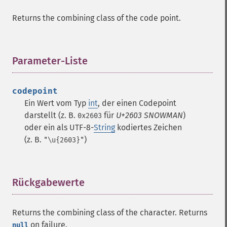
Returns the combining class of the code point.
Parameter-Liste
¶
codepoint
Ein Wert vom Typ
int
, der einen Codepoint
darstellt (z. B.
für
U+2603 SNOWMAN
)
0x2603
oder ein als UTF-8-
String
kodiertes Zeichen
(z. B.
)
"\u{2603}"
Rückgabewerte
¶
Returns the combining class of the character. Returns
on failure.
null