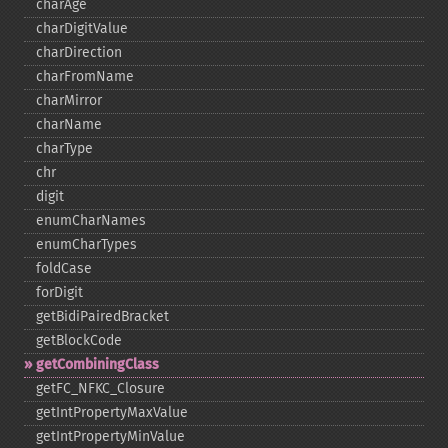
charAge
charDigitValue
charDirection
charFromName
charMirror
charName
charType
chr
digit
enumCharNames
enumCharTypes
foldCase
forDigit
getBidiPairedBracket
getBlockCode
getCombiningClass
getFC_​NFKC_​Closure
getIntPropertyMaxValue
getIntPropertyMinValue