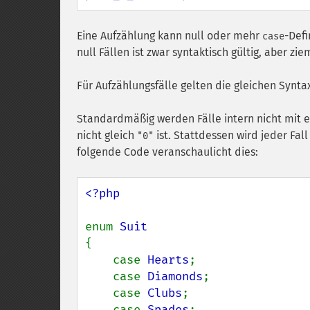
Eine Aufzählung kann null oder mehr
-Defi
case
null Fällen ist zwar syntaktisch gültig, aber zie
Für Aufzählungsfälle gelten die gleichen Synta
Standardmäßig werden Fälle intern nicht mit 
nicht gleich
ist. Stattdessen wird jeder Fa
"0"
folgende Code veranschaulicht dies:
<?php

enum 
{

    case 
Hearts
;

    case 
Diamonds
;

    case 
Clubs
;

    case 
Spades
;
