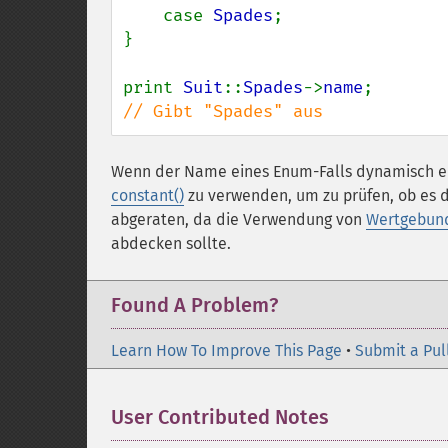
    case 
Spades
;

}

print 
Suit
::
Spades
->
name
// Gibt "Spades" aus
Wenn der Name eines Enum-Falls dynamisch erm
constant()
zu verwenden, um zu prüfen, ob es d
abgeraten, da die Verwendung von
Wertgebund
abdecken sollte.
Found A Problem?
Learn How To Improve This Page
•
Submit a Pul
User Contributed Notes