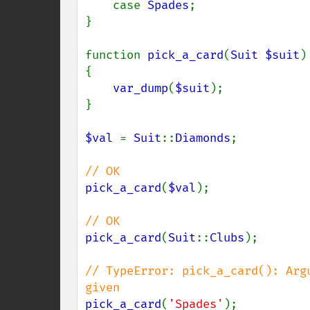
    case 
Spades
;

}

function 
pick_a_card
(
Suit $suit
)

{

var_dump
(
$suit
);

}

$val 
= 
Suit
::
Diamonds
;

pick_a_card
(
$val
);

pick_a_card
(
Suit
::
Clubs
);

// TypeError: pick_a_card(): Arg
pick_a_card
(
'Spades'
);