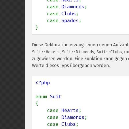
    case 
Diamonds
;

    case 
Clubs
;

    case 
Spades
;

}
Diese Deklaration erzeugt einen neuen Aufzä
,
,
, u
Suit::Hearts
Suit::Diamonds
Suit::Clubs
zugewiesen werden. Eine Funktion kann gegen e
Werte dieses Typs übergeben werden.
<?php

enum 
{

    case 
Hearts
;

    case 
Diamonds
;

    case 
Clubs
;
