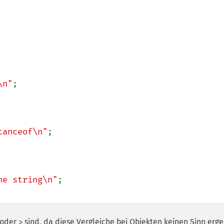
\n"
;

tanceof\n"
;

he string\n"
;

oder
sind, da diese Vergleiche bei Objekten keinen Sinn erg
>