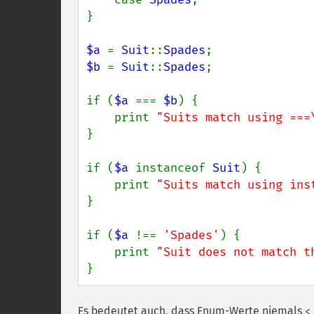
}

$a 
= 
Suit
::
Spades
$b 
= 
Suit
::
Spades
;

if (
$a 
=== 
$b
) {

    print 
"Suits match using ===
}

if (
$a 
instanceof 
Suit
) {

    print 
"Suits match using ins
}

if (
$a 
!== 
'Spades'
) {

    print 
"Suit does not match t
}
Es bedeutet auch, dass Enum-Werte niemals
<