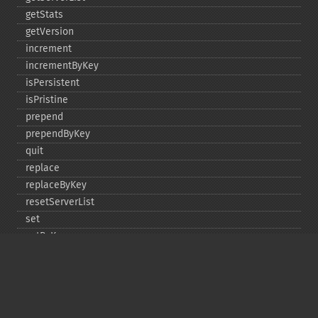
getStats
getVersion
increment
incrementByKey
isPersistent
isPristine
prepend
prependByKey
quit
replace
replaceByKey
resetServerList
set
setByKey
setEncodingKey
setMulti
setMultiByKey
setOption