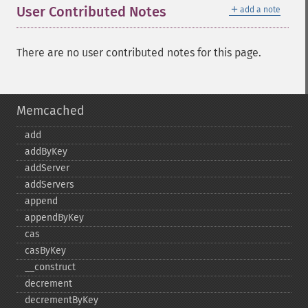
＋
User Contributed Notes
add a note
There are no user contributed notes for this page.
Memcached
add
addByKey
addServer
addServers
append
appendByKey
cas
casByKey
_​_​construct
decrement
decrementByKey