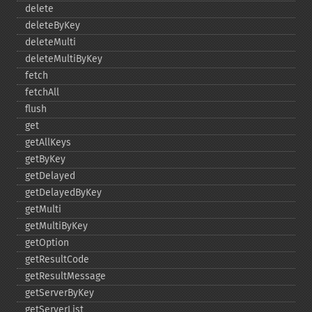
delete
deleteByKey
deleteMulti
deleteMultiByKey
fetch
fetchAll
flush
get
getAllKeys
getByKey
getDelayed
getDelayedByKey
getMulti
getMultiByKey
getOption
getResultCode
getResultMessage
getServerByKey
getServerList