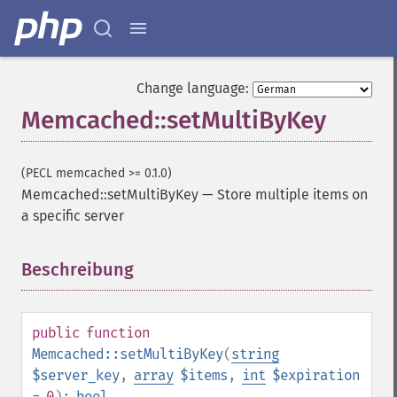
Change language:
Memcached::setMultiByKey
(PECL memcached >= 0.1.0)
Memcached::setMultiByKey
—
Store multiple items on
a specific server
Beschreibung
¶
public
function
Memcached::setMultiByKey
(
string
$server_key
,
array
$items
,
int
$expiration
= 0
):
bool