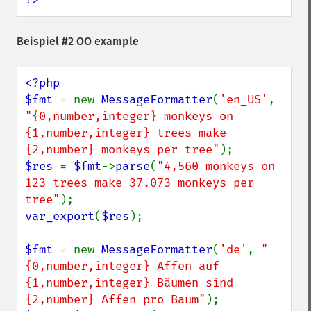
Beispiel #2 OO example
<?php

$fmt 
= new 
MessageFormatter
(
'en_US'
, 
"{0,number,integer} monkeys on 
{1,number,integer} trees make 
{2,number} monkeys per tree"
$res 
= 
$fmt
->
parse
(
"4,560 monkeys on 
123 trees make 37.073 monkeys per 
tree"
var_export
(
$res
);

$fmt 
= new 
MessageFormatter
(
'de'
, 
"
{0,number,integer} Affen auf 
{1,number,integer} Bäumen sind 
{2,number} Affen pro Baum"