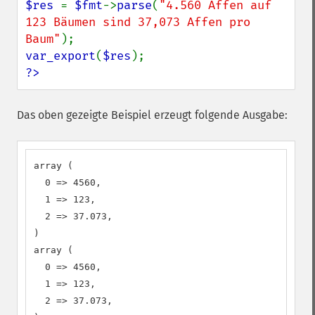
$res 
= 
$fmt
->
parse
(
"4.560 Affen auf 
123 Bäumen sind 37,073 Affen pro 
Baum"
var_export
(
$res
?>
Das oben gezeigte Beispiel erzeugt folgende Ausgabe:
array (

  0 => 4560,

  1 => 123,

  2 => 37.073,

)

array (

  0 => 4560,

  1 => 123,

  2 => 37.073,
