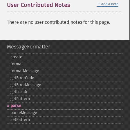
＋
User Contributed Notes
add a note
There are no user contributed notes for this page.
MessageFormatter
create
format
formatMessage
getErrorCode
getErrorMessage
getLocale
getPattern
parse
parseMessage
setPattern