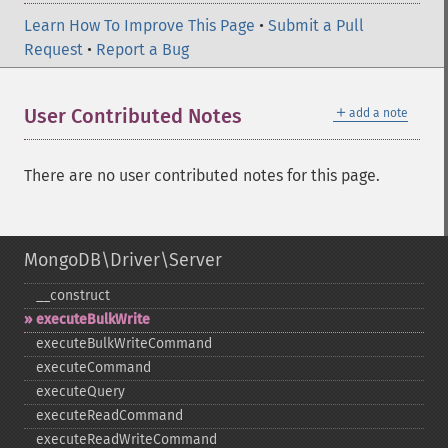
Learn How To Improve This Page
•
Submit a Pull
Request
•
Report a Bug
＋
User Contributed Notes
add a note
There are no user contributed notes for this page.
MongoDB\Driver\Server
_​_​construct
executeBulkWrite
executeBulkWriteCommand
executeCommand
executeQuery
executeReadCommand
executeReadWriteCommand