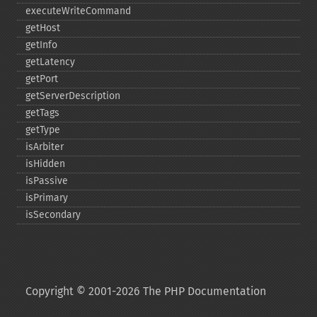
executeWriteCommand
getHost
getInfo
getLatency
getPort
getServerDescription
getTags
getType
isArbiter
isHidden
isPassive
isPrimary
isSecondary
Copyright © 2001-2026 The PHP Documentation