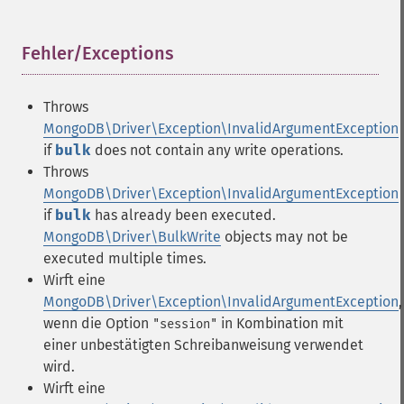
Fehler/Exceptions
¶
Throws
MongoDB\Driver\Exception\InvalidArgumentException
if
bulk
does not contain any write operations.
Throws
MongoDB\Driver\Exception\InvalidArgumentException
if
bulk
has already been executed.
MongoDB\Driver\BulkWrite
objects may not be
executed multiple times.
Wirft eine
MongoDB\Driver\Exception\InvalidArgumentException
,
wenn die Option
in Kombination mit
"session"
einer unbestätigten Schreibanweisung verwendet
wird.
Wirft eine