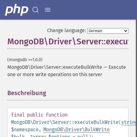
Change language:
MongoDB\Driver\Server::execute
(mongodb >=1.0.0)
MongoDB\Driver\Server::executeBulkWrite
—
Execute
one or more write operations on this server
Beschreibung
¶
final
public
function
MongoDB\Driver\Server::executeBulkWrite
(
strin
$namespace
,
MongoDB\Driver\BulkWrite
$bulk
,
?
array
$options
=
null
):