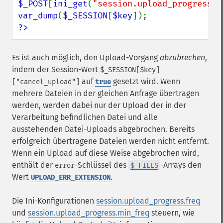
$_POST
[
ini_get
(
"session.upload_progress.n
var_dump
(
$_SESSION
[
$key
?>
Es ist auch möglich, den Upload-Vorgang
abzubrechen
,
indem der Session-Wert
$_SESSION[$key]
auf
gesetzt wird. Wenn
["cancel_upload"]
true
mehrere Dateien in der gleichen Anfrage übertragen
werden, werden dabei nur der Upload der in der
Verarbeitung befindlichen Datei und alle
ausstehenden Datei-Uploads abgebrochen. Bereits
erfolgreich übertragene Dateien werden nicht entfernt.
Wenn ein Upload auf diese Weise abgebrochen wird,
enthält der
-Schlüssel des
-Arrays den
error
$_FILES
Wert
.
UPLOAD_ERR_EXTENSION
Die Ini-Konfigurationen
session.upload_progress.freq
und
session.upload_progress.min_freq
steuern, wie