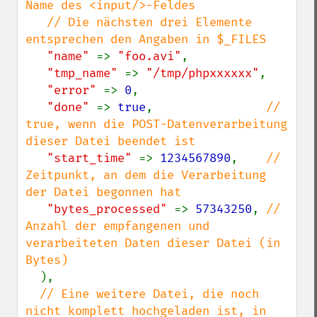
Name des <input/>-Feldes

   // Die nächsten drei Elemente 
entsprechen den Angaben in $_FILES

"name" 
=> 
"foo.avi"
,

"tmp_name" 
=> 
"/tmp/phpxxxxxx"
,

"error" 
=> 
0
,

"done" 
=> 
true
,                
// 
true, wenn die POST-Datenverarbeitung 
dieser Datei beendet ist

"start_time" 
=> 
1234567890
,    
// 
Zeitpunkt, an dem die Verarbeitung 
der Datei begonnen hat

"bytes_processed" 
=> 
57343250
, 
// 
Anzahl der empfangenen und 
verarbeiteten Daten dieser Datei (in 
Bytes)

),

// Eine weitere Datei, die noch 
nicht komplett hochgeladen ist, in 