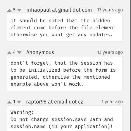
nihaopaul at gmail dot com
5
13 years ago
¶
up
down
it should be noted that the hidden 
element come before the file element 
otherwise you wont get any updates.
Anonymous
4
13 years ago
¶
up
down
dont't forget, that the session has 
to be initialized before the form is 
generated, otherwise the mentioned 
example above won't work.
raptor98 at email dot cz
1
1 year ago
¶
up
down
Warning:

Do not change session.save_path and 
session.name (in your application)!
