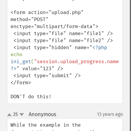
<form action="upload.php" 
method="POST" 
enctype="multipart/form-data">

 <input type="file" name="file1" />

 <input type="file" name="file2" />

 <input type="hidden" name="
<?php 
echo 
ini_get
(
"session.upload_progress.name"
); 
?>
" value="123" />

 <input type="submit" />

</form>

DON'T do this!
Anonymous
25
13 years ago
¶
up
down
While the example in the 