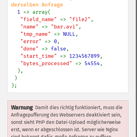
derselben Anfrage

1 
=> array(

"field_name" 
=> 
"file2"
,

"name" 
=> 
"bar.avi"
,

"tmp_name" 
=> 
NULL
,

"error" 
=> 
0
,

"done" 
=> 
false
,

"start_time" 
=> 
1234567899
,

"bytes_processed" 
=> 
54554
,

  ),

 )

);
Warnung
Damit dies richtig funktioniert, muss die
Anfragepufferung des Webservers deaktiviert sein,
sonst sieht PHP den Datei-Upload möglicherweise
erst, wenn er abgeschlossen ist. Server wie Nginx
sind bekannt dafür, große Anfragen zu puffern.