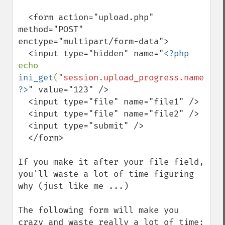
  <form action="upload.php" 
method="POST" 
enctype="multipart/form-data">

  <input type="hidden" name="
<?php 
echo 
ini_get
(
"session.upload_progress.name"
); 
?>
" value="123" />

  <input type="file" name="file1" />

  <input type="file" name="file2" />

  <input type="submit" />

  </form>

If you make it after your file field, 
you'll waste a lot of time figuring 
why (just like me ...)

The following form will make you 
crazy and waste really a lot of time:
