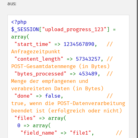
aus:
<?php

$_SESSION
[
"upload_progress_123"
] = 
array(

"start_time" 
=> 
1234567890
,   
// 
Anfragezeitpunkt

"content_length" 
=> 
57343257
, 
// 
POST-Gesamtdatenmenge (in Bytes)

"bytes_processed" 
=> 
453489
,  
// 
Menge der empfangenen und 
verabreiteten Daten (in Bytes)

"done" 
=> 
false
,              
// 
true, wenn die POST-Datenverarbeitung 
beendet ist (erfolgreich oder nicht)

"files" 
=> array(

0 
=> array(

"field_name" 
=> 
"file1"
,       
// 