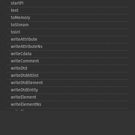
startPi
text
toMemory
toStream
toUri
writeAttribute
writeAttributeNs
writeCdata
writeComment
writeDtd
writeDtdAttlist
writeDtdElement
writeDtdEntity
writeElement
writeElementNs
writePi
writeRaw