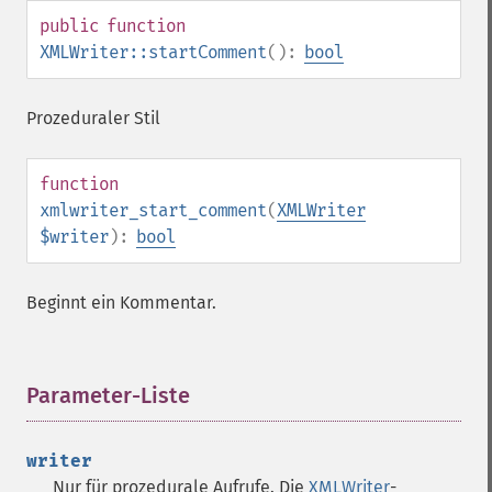
public
function
XMLWriter::startComment
():
bool
Prozeduraler Stil
function
xmlwriter_start_comment
(
XMLWriter
$writer
):
bool
Beginnt ein Kommentar.
Parameter-Liste
¶
writer
Nur für prozedurale Aufrufe. Die
XMLWriter
-