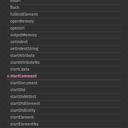
endPi
flush
fullEndElement
openMemory
openUri
outputMemory
setIndent
setIndentString
startAttribute
startAttributeNs
startCdata
startComment
startDocument
startDtd
startDtdAttlist
startDtdElement
startDtdEntity
startElement
startElementNs