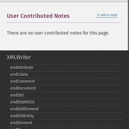
＋
User Contributed Notes
add a note
There are no user contributed notes for this page.
XMLWriter
endAttribute
endCdata
endComment
endDocument
endDtd
endDtdAttlist
endDtdElement
endDtdEntity
endElement