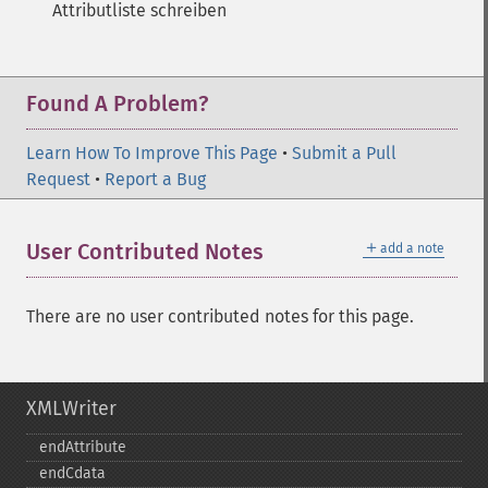
Attributliste schreiben
Found A Problem?
Learn How To Improve This Page
•
Submit a Pull
Request
•
Report a Bug
＋
User Contributed Notes
add a note
There are no user contributed notes for this page.
XMLWriter
endAttribute
endCdata