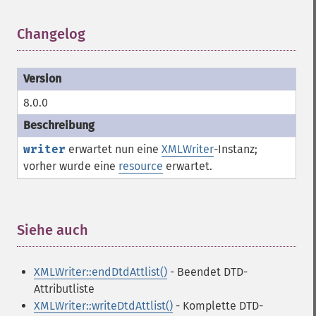
Changelog
¶
8.0.0
writer
erwartet nun eine
XMLWriter
-Instanz;
vorher wurde eine
resource
erwartet.
Siehe auch
¶
XMLWriter::endDtdAttlist()
- Beendet DTD-
Attributliste
XMLWriter::writeDtdAttlist()
- Komplette DTD-