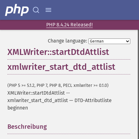
PHP 8.4.24 Released!
Change language:
XMLWriter::startDtdAttlist
xmlwriter_start_dtd_attlist
(PHP 5 >= 5.1.2, PHP 7, PHP 8, PECL xmlwriter >= 0.1.0)
XMLWriter::startDtdAttlist
--
xmlwriter_start_dtd_attlist
—
DTD-Attributliste
beginnen
Beschreibung
¶