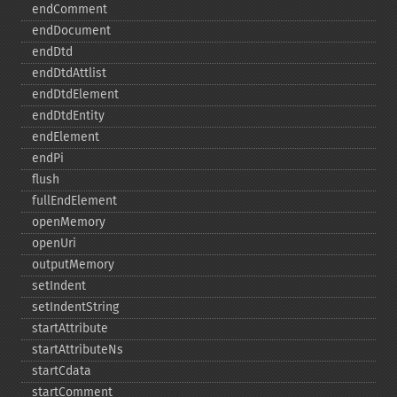
endComment
endDocument
endDtd
endDtdAttlist
endDtdElement
endDtdEntity
endElement
endPi
flush
fullEndElement
openMemory
openUri
outputMemory
setIndent
setIndentString
startAttribute
startAttributeNs
startCdata
startComment