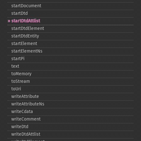
startDocument
startDtd
startDtdAttlist
startDtdElement
startDtdEntity
startElement
startElementNs
startPi
text
toMemory
toStream
toUri
writeAttribute
writeAttributeNs
writeCdata
writeComment
writeDtd
writeDtdAttlist