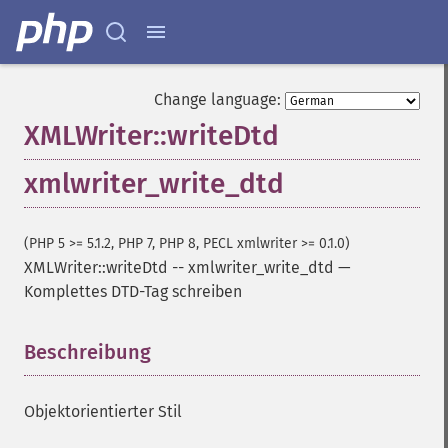
Change language:
XMLWriter::writeDtd
xmlwriter_write_dtd
(PHP 5 >= 5.1.2, PHP 7, PHP 8, PECL xmlwriter >= 0.1.0)
XMLWriter::writeDtd
--
xmlwriter_write_dtd
—
Komplettes DTD-Tag schreiben
Beschreibung
¶
Objektorientierter Stil