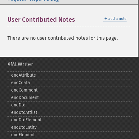
＋
User Contributed Notes
add a note
There are no user contributed notes for this page.
XMLWriter
endAttribute
endCdata
endComment
endDocument
endDtd
endDtdAttlist
endDtdElement
endDtdEntity
endElement