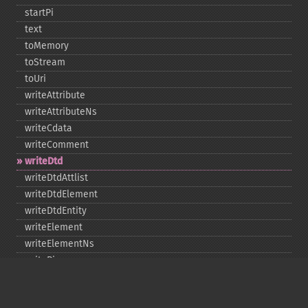
startPi
text
toMemory
toStream
toUri
writeAttribute
writeAttributeNs
writeCdata
writeComment
writeDtd
writeDtdAttlist
writeDtdElement
writeDtdEntity
writeElement
writeElementNs
writePi
writeRaw