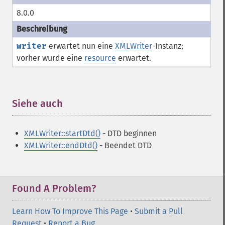
8.0.0
writer
erwartet nun eine
XMLWriter
-Instanz;
vorher wurde eine
resource
erwartet.
Siehe auch
¶
XMLWriter::startDtd()
- DTD beginnen
XMLWriter::endDtd()
- Beendet DTD
Found A Problem?
Learn How To Improve This Page
•
Submit a Pull
Request
•
Report a Bug