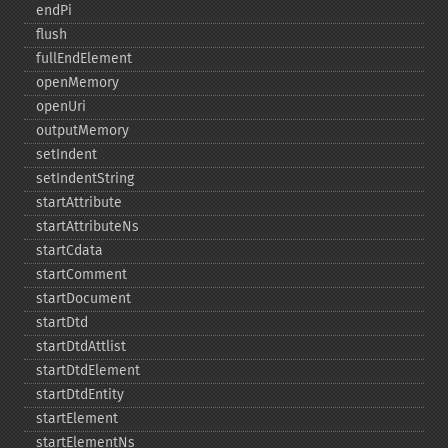
endPi
flush
fullEndElement
openMemory
openUri
outputMemory
setIndent
setIndentString
startAttribute
startAttributeNs
startCdata
startComment
startDocument
startDtd
startDtdAttlist
startDtdElement
startDtdEntity
startElement
startElementNs