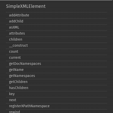
SimpleXMLElement
addAttribute
addChild
asXML
attributes
children
_​_​construct
count
current
getDocNamespaces
getName
getNamespaces
getChildren
hasChildren
key
next
registerXPathNamespace
rewind