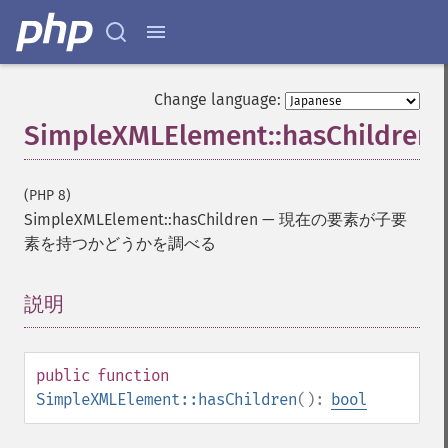
Change language:
SimpleXMLElement::hasChildren
(PHP 8)
SimpleXMLElement::hasChildren
—
現在の要素が子要
素を持つかどうかを調べる
説明
¶
public
function
SimpleXMLElement::hasChildren
():
bool