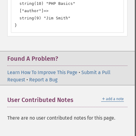
  string(10) "PHP Basics"

  ["author"]=>

  string(9) "Jim Smith"

}
Found A Problem?
Learn How To Improve This Page
•
Submit a Pull
Request
•
Report a Bug
＋
User Contributed Notes
add a note
There are no user contributed notes for this page.