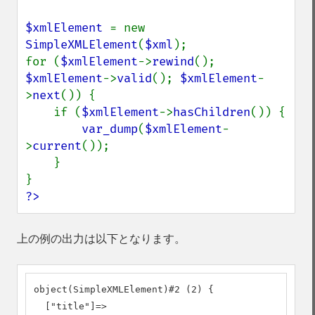
$xmlElement 
= new 
SimpleXMLElement
(
$xml
);

for (
$xmlElement
->
rewind
(); 
$xmlElement
->
valid
(); 
$xmlElement
-
>
next
()) {

    if (
$xmlElement
->
hasChildren
()) {

var_dump
(
$xmlElement
-
>
current
());

    }

?>
上の例の出力は以下となります。
object(SimpleXMLElement)#2 (2) {

  ["title"]=>
