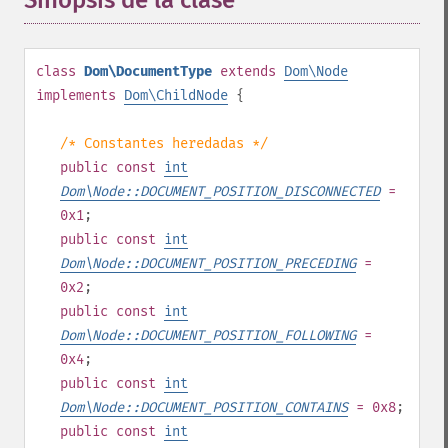
Sinopsis de la clase
¶
class
Dom\DocumentType
extends
Dom\Node
implements
Dom\ChildNode
{
/* Constantes heredadas */
public
const
int
Dom\Node::DOCUMENT_POSITION_DISCONNECTED
=
0x1
;
public
const
int
Dom\Node::DOCUMENT_POSITION_PRECEDING
=
0x2
;
public
const
int
Dom\Node::DOCUMENT_POSITION_FOLLOWING
=
0x4
;
public
const
int
Dom\Node::DOCUMENT_POSITION_CONTAINS
= 0x8
;
public
const
int