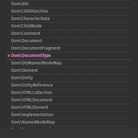
Dom\Attr
Dom\CDATASection
Dom\CharacterData
Dom\ChildNode
Dom\Comment
Dom\Document
Dom\DocumentFragment
Dom\DocumentType
Dom\DtdNamedNodeMap
Dom\Element
Dom\Entity
Dom\EntityReference
Dom\HTMLCollection
Dom\HTMLDocument
Dom\HTMLElement
Dom\Implementation
Dom\NamedNodeMap
Dom\NamespaceInfo
Dom\Node