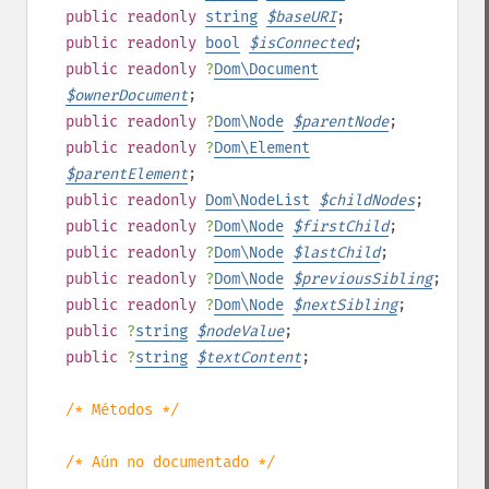
public
readonly
string
$
baseURI
;
public
readonly
bool
$
isConnected
;
public
readonly
?
Dom\Document
$
ownerDocument
;
public
readonly
?
Dom\Node
$
parentNode
;
public
readonly
?
Dom\Element
$
parentElement
;
public
readonly
Dom\NodeList
$
childNodes
;
public
readonly
?
Dom\Node
$
firstChild
;
public
readonly
?
Dom\Node
$
lastChild
;
public
readonly
?
Dom\Node
$
previousSibling
;
public
readonly
?
Dom\Node
$
nextSibling
;
public
?
string
$
nodeValue
;
public
?
string
$
textContent
;
/* Métodos */
/* Aún no documentado */