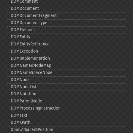
DOMComment
DOMDocument
DOMDocumentFragment
DOMDocumentType
DOMElement
DOMEntity
DOMEntityReference
DOMException
DOMImplementation
DOMNamedNodeMap
DOMNameSpaceNode
DOMNode
DOMNodeList
DOMNotation
DOMParentNode
DOMProcessingInstruction
DOMText
DOMXPath
Dom\AdjacentPosition