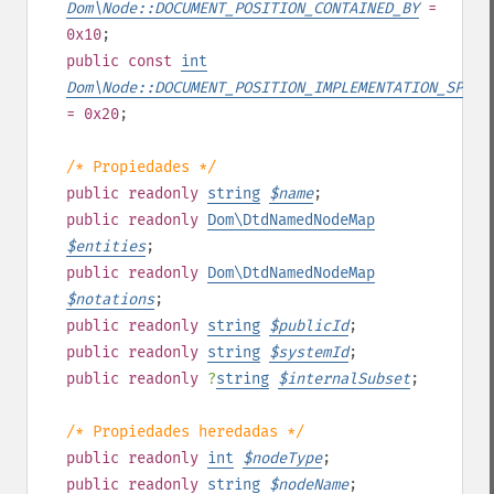
Dom\Node::DOCUMENT_POSITION_CONTAINED_BY
=
0x10
;
public
const
int
Dom\Node::DOCUMENT_POSITION_IMPLEMENTATION_SPECI
= 0x20
;
/* Propiedades */
public
readonly
string
$
name
;
public
readonly
Dom\DtdNamedNodeMap
$
entities
;
public
readonly
Dom\DtdNamedNodeMap
$
notations
;
public
readonly
string
$
publicId
;
public
readonly
string
$
systemId
;
public
readonly
?
string
$
internalSubset
;
/* Propiedades heredadas */
public
readonly
int
$
nodeType
;
public
readonly
string
$
nodeName
;