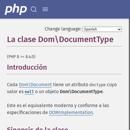
Change language:
La clase Dom\DocumentType
¶
(PHP 8 >= 8.4.0)
Introducción
¶
Cada
Dom\Document
tiene un atributo
cuyo
doctype
valor es
o un objeto
Dom\DocumentType
.
null
Este es el equivalente moderno y conforme a las
especificaciones de
DOMImplementation
.