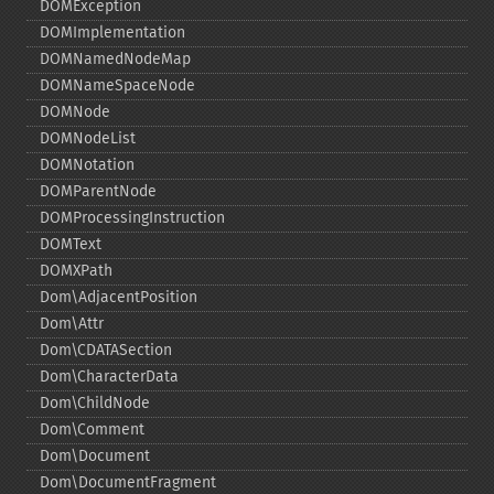
DOMException
DOMImplementation
DOMNamedNodeMap
DOMNameSpaceNode
DOMNode
DOMNodeList
DOMNotation
DOMParentNode
DOMProcessingInstruction
DOMText
DOMXPath
Dom\AdjacentPosition
Dom\Attr
Dom\CDATASection
Dom\CharacterData
Dom\ChildNode
Dom\Comment
Dom\Document
Dom\DocumentFragment