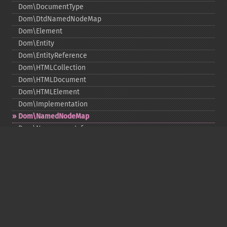
Dom\DocumentType
Dom\DtdNamedNodeMap
Dom\Element
Dom\Entity
Dom\EntityReference
Dom\HTMLCollection
Dom\HTMLDocument
Dom\HTMLElement
Dom\Implementation
Dom\NamedNodeMap
Dom\NamespaceInfo
Dom\Node
Dom\NodeList
Dom\Notation
Dom\ParentNode
Dom\ProcessingInstruction
Dom\Text
Dom\TokenList
Dom\XMLDocument