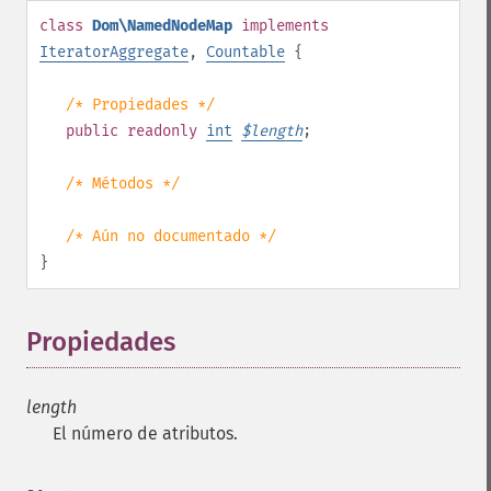
class
Dom\NamedNodeMap
implements
IteratorAggregate
,
Countable
{
/* Propiedades */
public
readonly
int
$
length
;
/* Métodos */
/* Aún no documentado */
}
Propiedades
¶
length
El número de atributos.