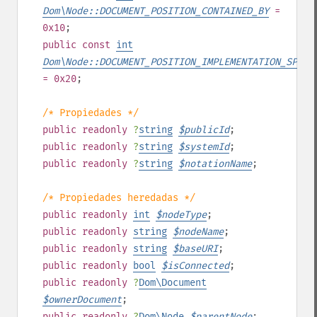
Dom\Node::DOCUMENT_POSITION_CONTAINED_BY
=
0x10
;
public
const
int
Dom\Node::DOCUMENT_POSITION_IMPLEMENTATION_SPECI
= 0x20
;
/* Propiedades */
public
readonly
?
string
$
publicId
;
public
readonly
?
string
$
systemId
;
public
readonly
?
string
$
notationName
;
/* Propiedades heredadas */
public
readonly
int
$
nodeType
;
public
readonly
string
$
nodeName
;
public
readonly
string
$
baseURI
;
public
readonly
bool
$
isConnected
;
public
readonly
?
Dom\Document
$
ownerDocument
;
public
readonly
?
Dom\Node
$
parentNode
;