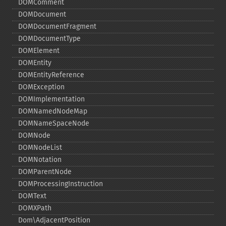
DOMComment
DOMDocument
DOMDocumentFragment
DOMDocumentType
DOMElement
DOMEntity
DOMEntityReference
DOMException
DOMImplementation
DOMNamedNodeMap
DOMNameSpaceNode
DOMNode
DOMNodeList
DOMNotation
DOMParentNode
DOMProcessingInstruction
DOMText
DOMXPath
Dom\AdjacentPosition