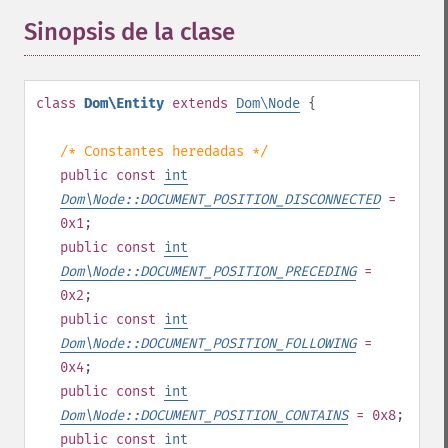
Sinopsis de la clase
¶
class
Dom\Entity
extends
Dom\Node
{
/* Constantes heredadas */
public
const
int
Dom\Node::DOCUMENT_POSITION_DISCONNECTED
=
0x1
;
public
const
int
Dom\Node::DOCUMENT_POSITION_PRECEDING
=
0x2
;
public
const
int
Dom\Node::DOCUMENT_POSITION_FOLLOWING
=
0x4
;
public
const
int
Dom\Node::DOCUMENT_POSITION_CONTAINS
= 0x8
;
public
const
int