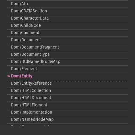
Dom\Attr
Dom\CDATASection
Dom\CharacterData
Dom\ChildNode
Dom\Comment
Dom\Document
Dom\DocumentFragment
Dom\DocumentType
Dom\DtdNamedNodeMap
Dom\Element
Dom\Entity
Dom\EntityReference
Dom\HTMLCollection
Dom\HTMLDocument
Dom\HTMLElement
Dom\Implementation
Dom\NamedNodeMap
Dom\NamespaceInfo
Dom\Node