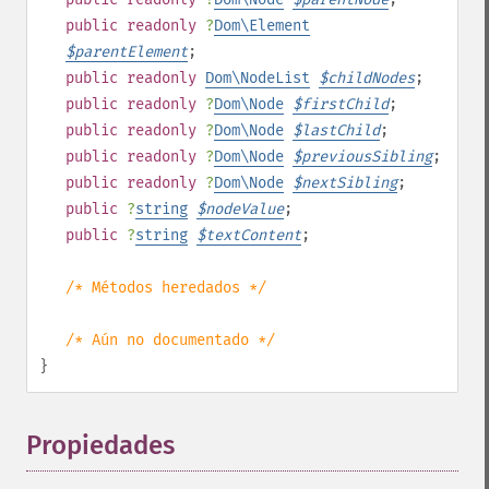
public
readonly
?
Dom\Element
$
parentElement
;
public
readonly
Dom\NodeList
$
childNodes
;
public
readonly
?
Dom\Node
$
firstChild
;
public
readonly
?
Dom\Node
$
lastChild
;
public
readonly
?
Dom\Node
$
previousSibling
;
public
readonly
?
Dom\Node
$
nextSibling
;
public
?
string
$
nodeValue
;
public
?
string
$
textContent
;
/* Métodos heredados */
/* Aún no documentado */
}
Propiedades
¶