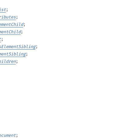
ist
;
ributes
;
ementChild
;
mentChild
;
t
;
sElementSibling
;
mentSibling
;
hildren
;
ocument
;