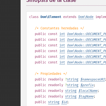
Sinopsis de la clase
¶
class
Dom\Element
extends
Dom\Node
imple
/* Constantes heredadas */
public
const
int
Dom\Node::DOCUMENT_P
public
const
int
Dom\Node::DOCUMENT_P
public
const
int
Dom\Node::DOCUMENT_P
public
const
int
Dom\Node::DOCUMENT_P
public
const
int
Dom\Node::DOCUMENT_P
public
const
int
Dom\Node::DOCUMENT_P
/* Propiedades */
public
readonly
?
string
$
namespaceURI
public
readonly
?
string
$
prefix
;
public
readonly
string
$
localName
;
public
readonly
string
$
tagName
;
public
string
$
id
;