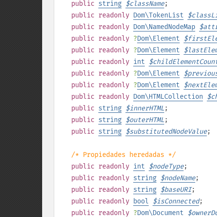
public
string
$
className
;
public
readonly
Dom\TokenList
$
classL
public
readonly
Dom\NamedNodeMap
$
att
public
readonly
?
Dom\Element
$
firstEl
public
readonly
?
Dom\Element
$
lastEle
public
readonly
int
$
childElementCoun
public
readonly
?
Dom\Element
$
previou
public
readonly
?
Dom\Element
$
nextEle
public
readonly
Dom\HTMLCollection
$
c
public
string
$
innerHTML
;
public
string
$
outerHTML
;
public
string
$
substitutedNodeValue
;
/* Propiedades heredadas */
public
readonly
int
$
nodeType
;
public
readonly
string
$
nodeName
;
public
readonly
string
$
baseURI
;
public
readonly
bool
$
isConnected
;
public
readonly
?
Dom\Document
$
ownerD