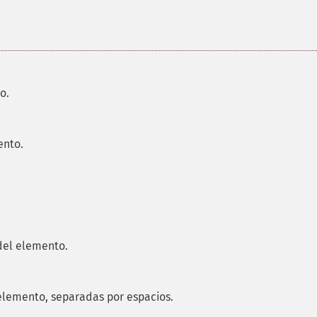
o.
ento.
del elemento.
elemento, separadas por espacios.