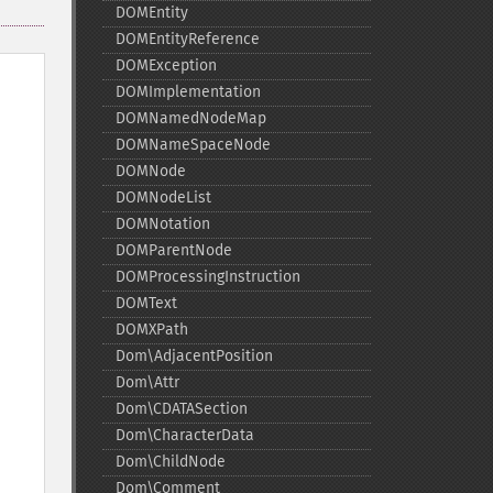
DOMEntity
DOMEntityReference
DOMException
DOMImplementation
DOMNamedNodeMap
DOMNameSpaceNode
DOMNode
DOMNodeList
DOMNotation
DOMParentNode
DOMProcessingInstruction
DOMText
DOMXPath
Dom\AdjacentPosition
Dom\Attr
Dom\CDATASection
Dom\CharacterData
Dom\ChildNode
Dom\Comment