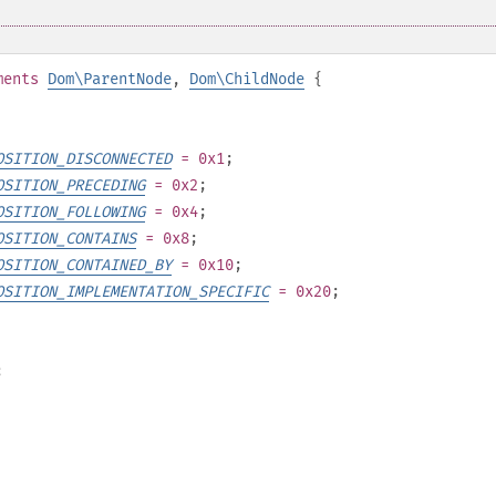
ments
Dom\ParentNode
,
Dom\ChildNode
{
OSITION_DISCONNECTED
= 0x1
;
OSITION_PRECEDING
= 0x2
;
OSITION_FOLLOWING
= 0x4
;
OSITION_CONTAINS
= 0x8
;
OSITION_CONTAINED_BY
= 0x10
;
OSITION_IMPLEMENTATION_SPECIFIC
= 0x20
;
;