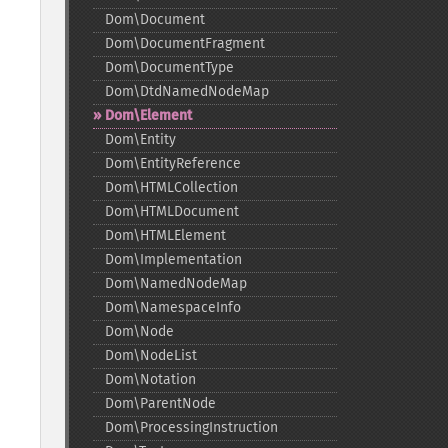
Dom\Document
Dom\DocumentFragment
Dom\DocumentType
Dom\DtdNamedNodeMap
Dom\Element
Dom\Entity
Dom\EntityReference
Dom\HTMLCollection
Dom\HTMLDocument
Dom\HTMLElement
Dom\Implementation
Dom\NamedNodeMap
Dom\NamespaceInfo
Dom\Node
Dom\NodeList
Dom\Notation
Dom\ParentNode
Dom\ProcessingInstruction