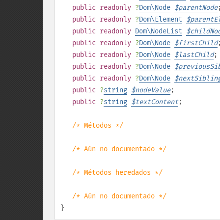
public
readonly
?
Dom\Node
$
parentNode
public
readonly
?
Dom\Element
$
parentE
public
readonly
Dom\NodeList
$
childNo
public
readonly
?
Dom\Node
$
firstChild
public
readonly
?
Dom\Node
$
lastChild
;
public
readonly
?
Dom\Node
$
previousSi
public
readonly
?
Dom\Node
$
nextSiblin
public
?
string
$
nodeValue
;
public
?
string
$
textContent
;
/* Métodos */
/* Aún no documentado */
/* Métodos heredados */
/* Aún no documentado */
}