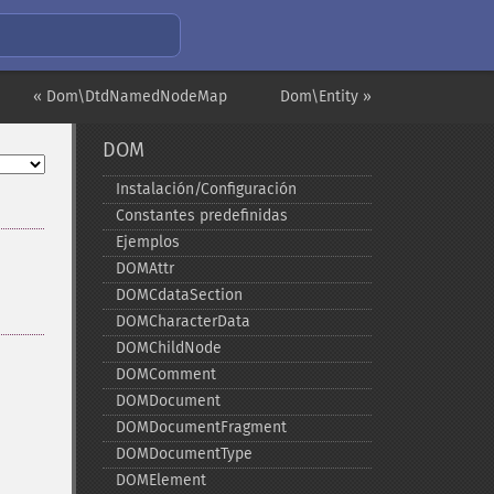
« Dom\DtdNamedNodeMap
Dom\Entity »
DOM
Instalación/Configuración
Constantes predefinidas
Ejemplos
DOMAttr
DOMCdataSection
DOMCharacterData
DOMChildNode
DOMComment
DOMDocument
DOMDocumentFragment
DOMDocumentType
DOMElement