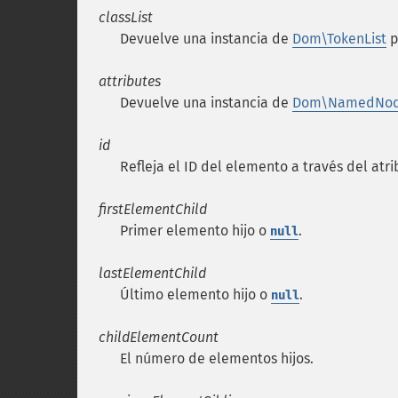
classList
Devuelve una instancia de
Dom\TokenList
p
attributes
Devuelve una instancia de
Dom\NamedNo
id
Refleja el ID del elemento a través del atr
firstElementChild
Primer elemento hijo o
.
null
lastElementChild
Último elemento hijo o
.
null
childElementCount
El número de elementos hijos.