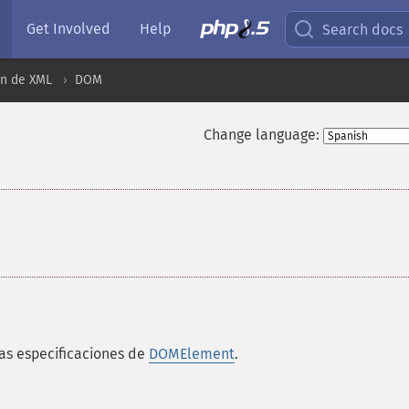
Get Involved
Help
Search docs
ón de XML
DOM
Change language:
as especificaciones de
DOMElement
.