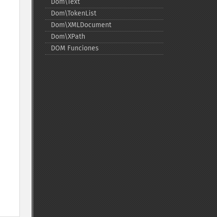
Dom\Text
Dom\TokenList
Dom\XMLDocument
Dom\XPath
DOM Funciones