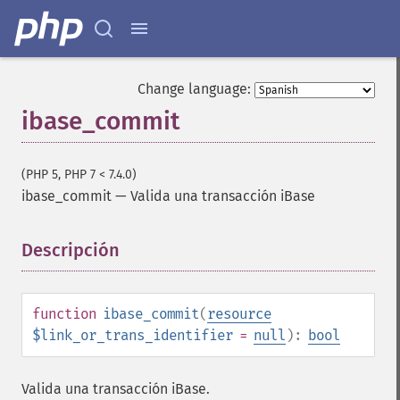
Change language:
ibase_commit
(PHP 5, PHP 7 < 7.4.0)
ibase_commit
—
Valida una transacción iBase
Descripción
¶
function
ibase_commit
(
resource
$link_or_trans_identifier
=
null
):
bool
Valida una transacción iBase.