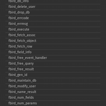
fbird_​db_​info
fbird_​delete_​user
fbird_​drop_​db
fbird_​errcode
fbird_​errmsg
fbird_​execute
fbird_​fetch_​assoc
fbird_​fetch_​object
fbird_​fetch_​row
fbird_​field_​info
fbird_​free_​event_​handler
fbird_​free_​query
fbird_​free_​result
fbird_​gen_​id
fbird_​maintain_​db
fbird_​modify_​user
fbird_​name_​result
fbird_​num_​fields
fbird_​num_​params