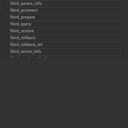
fbird_​param_​info
fbird_​pconnect
fbird_​prepare
fbird_​query
fbird_​restore
fbird_​rollback
fbird_​rollback_​ret
fbird_​server_​info
fbird_​service_​attach
fbird_​service_​detach
fbird_​set_​event_​handler
fbird_​trans
fbird_​wait_​event
ibase_​add_​user
ibase_​affected_​rows
ibase_​backup
ibase_​blob_​add
ibase_​blob_​cancel
ibase_​blob_​close