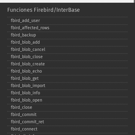
Funciones Firebird/InterBase
fbird_​add_​user
fbird_​affected_​rows
fbird_​backup
fbird_​blob_​add
fbird_​blob_​cancel
fbird_​blob_​close
fbird_​blob_​create
fbird_​blob_​echo
fbird_​blob_​get
fbird_​blob_​import
fbird_​blob_​info
fbird_​blob_​open
fbird_​close
fbird_​commit
fbird_​commit_​ret
fbird_​connect