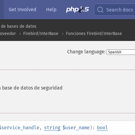
Get Involved
Help
Search docs
 de bases de datos
roveedor
Firebird/InterBase
Funciones Firebird/InterBase
Change language:
a base de datos de seguridad
$service_handle
,
string
$user_name
):
bool