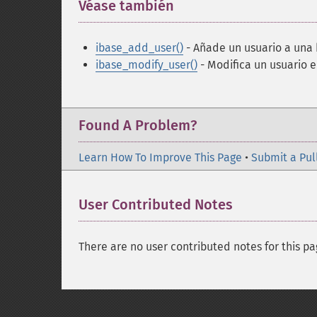
Véase también
¶
ibase_add_user()
- Añade un usuario a una
ibase_modify_user()
- Modifica un usuario 
Found A Problem?
Learn How To Improve This Page
•
Submit a Pul
User Contributed Notes
There are no user contributed notes for this pa