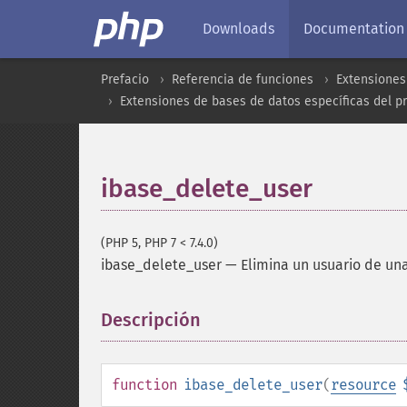
Downloads
Documentation
Prefacio
Referencia de funciones
Extensiones
Extensiones de bases de datos específicas del p
ibase_delete_user
(PHP 5, PHP 7 < 7.4.0)
ibase_delete_user
—
Elimina un usuario de un
Descripción
¶
function
ibase_delete_user
(
resource