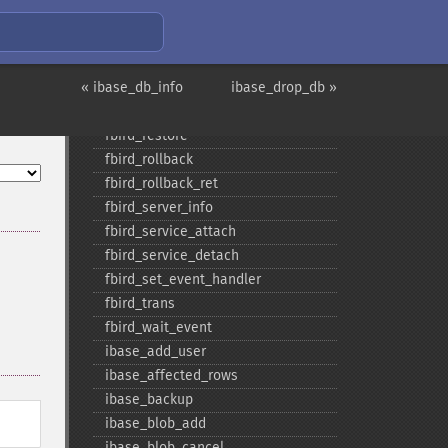
fbird_​num_​params
fbird_​param_​info
fbird_​pconnect
« ibase_db_info
fbird_​prepare
ibase_drop_db »
fbird_​query
fbird_​restore
fbird_​rollback
fbird_​rollback_​ret
fbird_​server_​info
fbird_​service_​attach
fbird_​service_​detach
fbird_​set_​event_​handler
fbird_​trans
fbird_​wait_​event
ibase_​add_​user
ibase_​affected_​rows
ibase_​backup
ibase_​blob_​add
ibase_​blob_​cancel