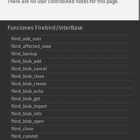
There are no user contributed notes for this page.
Funciones Firebird/InterBase
fbird_​add_​user
fbird_​affected_​rows
fbird_​backup
fbird_​blob_​add
fbird_​blob_​cancel
fbird_​blob_​close
fbird_​blob_​create
fbird_​blob_​echo
fbird_​blob_​get
fbird_​blob_​import
fbird_​blob_​info
fbird_​blob_​open
fbird_​close
fbird_​commit