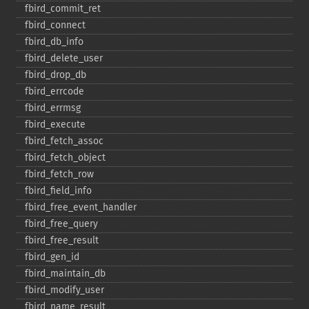
fbird_​commit_​ret
fbird_​connect
fbird_​db_​info
fbird_​delete_​user
fbird_​drop_​db
fbird_​errcode
fbird_​errmsg
fbird_​execute
fbird_​fetch_​assoc
fbird_​fetch_​object
fbird_​fetch_​row
fbird_​field_​info
fbird_​free_​event_​handler
fbird_​free_​query
fbird_​free_​result
fbird_​gen_​id
fbird_​maintain_​db
fbird_​modify_​user
fbird_​name_​result