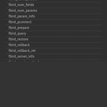
fbird_​num_​fields
fbird_​num_​params
fbird_​param_​info
fbird_​pconnect
fbird_​prepare
fbird_​query
fbird_​restore
fbird_​rollback
fbird_​rollback_​ret
fbird_​server_​info
fbird_​service_​attach
fbird_​service_​detach
fbird_​set_​event_​handler
fbird_​trans
fbird_​wait_​event
ibase_​add_​user
ibase_​affected_​rows
ibase_​backup