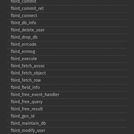
fbird_​commit
fbird_​commit_​ret
fbird_​connect
fbird_​db_​info
fbird_​delete_​user
fbird_​drop_​db
fbird_​errcode
fbird_​errmsg
fbird_​execute
fbird_​fetch_​assoc
fbird_​fetch_​object
fbird_​fetch_​row
fbird_​field_​info
fbird_​free_​event_​handler
fbird_​free_​query
fbird_​free_​result
fbird_​gen_​id
fbird_​maintain_​db
fbird_​modify_​user