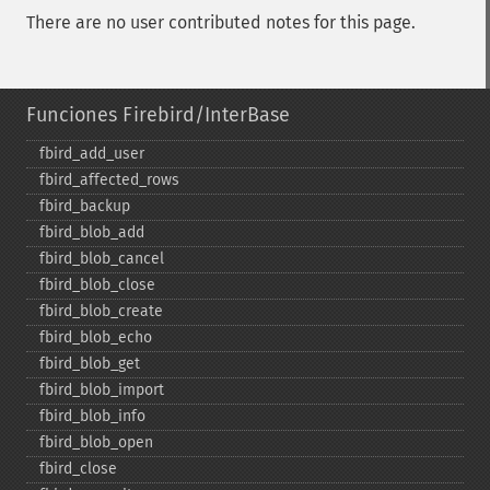
There are no user contributed notes for this page.
Funciones Firebird/InterBase
fbird_​add_​user
fbird_​affected_​rows
fbird_​backup
fbird_​blob_​add
fbird_​blob_​cancel
fbird_​blob_​close
fbird_​blob_​create
fbird_​blob_​echo
fbird_​blob_​get
fbird_​blob_​import
fbird_​blob_​info
fbird_​blob_​open
fbird_​close