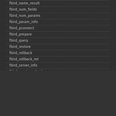
fbird_​name_​result
fbird_​num_​fields
fbird_​num_​params
fbird_​param_​info
fbird_​pconnect
fbird_​prepare
fbird_​query
fbird_​restore
fbird_​rollback
fbird_​rollback_​ret
fbird_​server_​info
fbird_​service_​attach
fbird_​service_​detach
fbird_​set_​event_​handler
fbird_​trans
fbird_​wait_​event
ibase_​add_​user
ibase_​affected_​rows
ibase_​backup