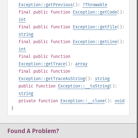
Exception::getPrevious
():
?
Throwable
final
public
function
Exception::getCode
():
int
final
public
function
Exception::getFile
():
string
final
public
function
Exception::getLine
():
int
final
public
function
Exception::getTrace
():
array
final
public
function
Exception::getTraceAsString
():
string
public
function
Exception::__toString
():
string
private
function
Exception::__clone
():
void
}
Found A Problem?