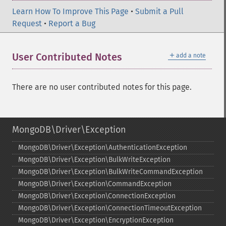
Learn How To Improve This Page
•
Submit a Pull
Request
•
Report a Bug
＋
User Contributed Notes
add a note
There are no user contributed notes for this page.
MongoDB\Driver\Exception
MongoDB\Driver\Exception\AuthenticationException
MongoDB\Driver\Exception\BulkWriteException
MongoDB\Driver\Exception\BulkWriteCommandException
MongoDB\Driver\Exception\CommandException
MongoDB\Driver\Exception\ConnectionException
MongoDB\Driver\Exception\ConnectionTimeoutException
MongoDB\Driver\Exception\EncryptionException