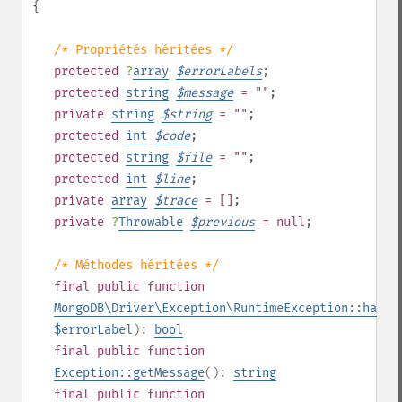
{
/* Propriétés héritées */
protected
?
array
$
errorLabels
;
protected
string
$
message
= ""
;
private
string
$
string
= ""
;
protected
int
$
code
;
protected
string
$
file
= ""
;
protected
int
$
line
;
private
array
$
trace
= []
;
private
?
Throwable
$
previous
= null
;
/* Méthodes héritées */
final
public
function
MongoDB\Driver\Exception\RuntimeException::hasEr
$errorLabel
):
bool
final
public
function
Exception::getMessage
():
string
final
public
function